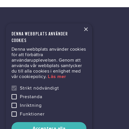
×
DENNA WEBBPLATS ANVÄNDER
kontor@gil.se
COOKIES
Denna webbplats använder cookies
031-63 64 80
för att förbättra
användarupplevelsen. Genom att
använda vår webbplats samtycker
du till alla cookies i enlighet med
Mölndalsvägen 30B
vår cookiepolicy.
Läs mer
Box 24061
400 22 Göteborg
Strikt nödvändigt
Prestanda
716444-6762
Inriktning
Funktioner
Acceptera alla