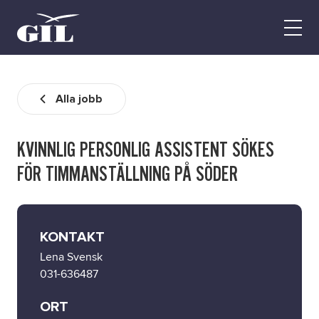
GIL
Open
Personlig
menu
assistans
Assistans
Ha assistans
Alla jobb
Utbildningar & Event
Va assistent
KVINNLIG PERSONLIG ASSISTENT SÖKES
Jobb
FÖR TIMMANSTÄLLNING PÅ SÖDER
Min sida
Kontakt
KONTAKT
Lena Svensk
031-636487
ORT
Kampanjer