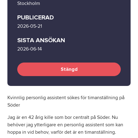
Stockholm
Om oss
PUBLICERAD
2026-05-21
Nyheter
SISTA ANSÖKAN
2026-06-14
Ordlista
FAQ
Stängd
Tillgänglighetsredogörelse
Kvinnlig personlig assistent sökes för timanställning på
GDPR
Söder
Jag är en 42 årig kille som bor centralt på Söder. Nu
behöver jag ytterligare en personlig assistent som kan
hoppa in vid behov, varför det är en timanställning.