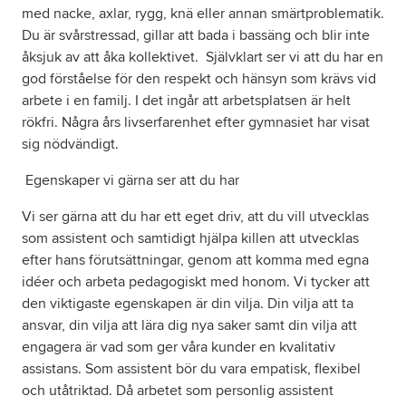
med nacke, axlar, rygg, knä eller annan smärtproblematik.
Du är svårstressad, gillar att bada i bassäng och blir inte
åksjuk av att åka kollektivet. Självklart ser vi att du har en
god förståelse för den respekt och hänsyn som krävs vid
arbete i en familj. I det ingår att arbetsplatsen är helt
rökfri. Några års livserfarenhet efter gymnasiet har visat
sig nödvändigt.
Egenskaper vi gärna ser att du har
Vi ser gärna att du har ett eget driv, att du vill utvecklas
som assistent och samtidigt hjälpa killen att utvecklas
efter hans förutsättningar, genom att komma med egna
idéer och arbeta pedagogiskt med honom. Vi tycker att
den viktigaste egenskapen är din vilja. Din vilja att ta
ansvar, din vilja att lära dig nya saker samt din vilja att
engagera är vad som ger våra kunder en kvalitativ
assistans. Som assistent bör du vara empatisk, flexibel
och utåtriktad. Då arbetet som personlig assistent