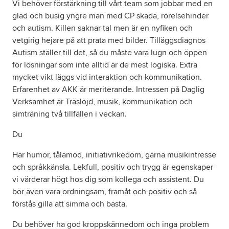
Vi behöver förstärkning till vårt team som jobbar med en
glad och busig yngre man med CP skada, rörelsehinder
och autism. Killen saknar tal men är en nyfiken och
vetgirig hejare på att prata med bilder. Tilläggsdiagnos
Autism ställer till det, så du måste vara lugn och öppen
för lösningar som inte alltid är de mest logiska. Extra
mycket vikt läggs vid interaktion och kommunikation.
Erfarenhet av AKK är meriterande. Intressen på Daglig
Verksamhet är Träslöjd, musik, kommunikation och
simträning två tillfällen i veckan.
Du
Har humor, tålamod, initiativrikedom, gärna musikintresse
och språkkänsla. Lekfull, positiv och trygg är egenskaper
vi värderar högt hos dig som kollega och assistent. Du
bör även vara ordningsam, framåt och positiv och så
förstås gilla att simma och basta.
Du behöver ha god kroppskännedom och inga problem