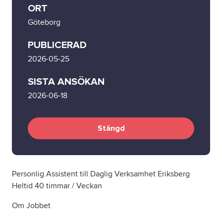
ORT
Göteborg
Om oss
PUBLICERAD
Nyheter
2026-05-25
Ordlista
SISTA ANSÖKAN
2026-06-18
FAQ
Stängd
Tillgänglighetsredogörelse
GDPR
Personlig Assistent till Daglig Verksamhet Eriksberg
Heltid 40 timmar / Veckan
Om Jobbet