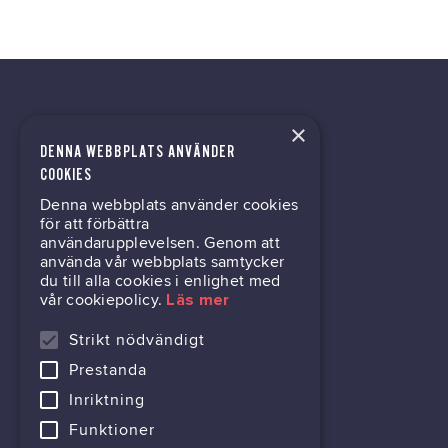
×
DENNA WEBBPLATS ANVÄNDER
kontor@gil.se
COOKIES
Denna webbplats använder cookies
031-63 64 80
för att förbättra
användarupplevelsen. Genom att
använda vår webbplats samtycker
du till alla cookies i enlighet med
Mölndalsvägen 30B
vår cookiepolicy.
Läs mer
Box 24061
400 22 Göteborg
Strikt nödvändigt
Prestanda
716444-6762
Inriktning
Funktioner