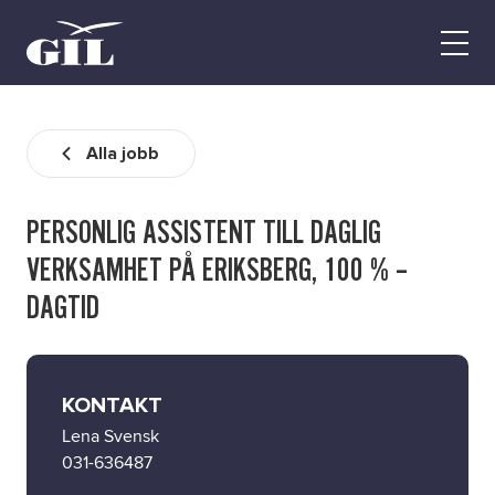
GIL
Open
Personlig
menu
assistans
Assistans
Ha assistans
Alla jobb
Utbildningar & Event
Va assistent
PERSONLIG ASSISTENT TILL DAGLIG
Jobb
VERKSAMHET PÅ ERIKSBERG, 100 % –
Min sida
DAGTID
Kontakt
KONTAKT
Lena Svensk
031-636487
Kampanjer