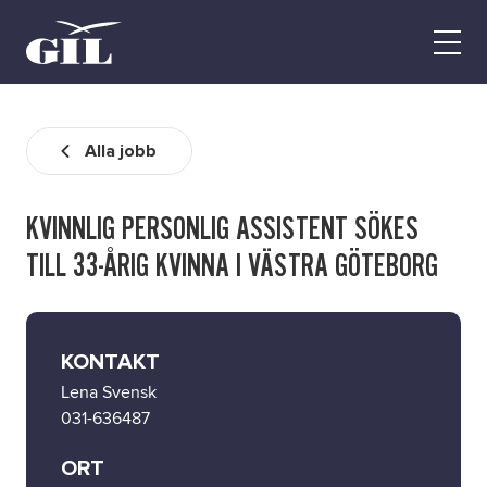
GIL
Open
Personlig
menu
assistans
Assistans
Ha assistans
Alla jobb
Utbildningar & Event
Va assistent
KVINNLIG PERSONLIG ASSISTENT SÖKES
Jobb
TILL 33-ÅRIG KVINNA I VÄSTRA GÖTEBORG
Min sida
Kontakt
KONTAKT
Lena Svensk
031-636487
ORT
Kampanjer