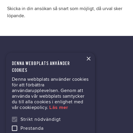
Skicka in din ansökan så snart som möjligt, då urval sker
löpande.
×
DENNA WEBBPLATS ANVÄNDER
kontor@gil.se
COOKIES
Denna webbplats använder cookies
031-63 64 80
för att förbättra
användarupplevelsen. Genom att
använda vår webbplats samtycker
du till alla cookies i enlighet med
Mölndalsvägen 30B
vår cookiepolicy.
Läs mer
Box 24061
400 22 Göteborg
Strikt nödvändigt
Prestanda
716444-6762