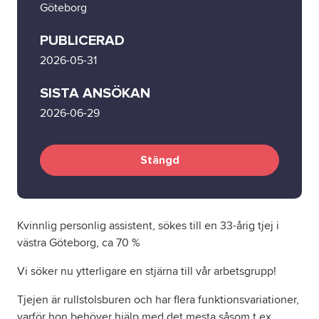
Göteborg
Om oss
PUBLICERAD
2026-05-31
Nyheter
SISTA ANSÖKAN
2026-06-29
Ordlista
FAQ
Stängd
Tillgänglighetsredogörelse
Kvinnlig personlig assistent, sökes till en 33-årig tjej i
GDPR
västra Göteborg, ca 70 %
Vi söker nu ytterligare en stjärna till vår arbetsgrupp!
Tjejen är rullstolsburen och har flera funktionsvariationer,
varför hon behöver hjälp med det mesta såsom t ex