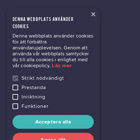
×
DENNA WEBBPLATS ANVÄNDER
kontor@gil.se
COOKIES
Denna webbplats använder cookies
031-63 64 80
för att förbättra
användarupplevelsen. Genom att
använda vår webbplats samtycker
du till alla cookies i enlighet med
Mölndalsvägen 30B
vår cookiepolicy.
Läs mer
Box 24061
400 22 Göteborg
Strikt nödvändigt
Prestanda
716444-6762
Inriktning
Funktioner
Acceptera alla