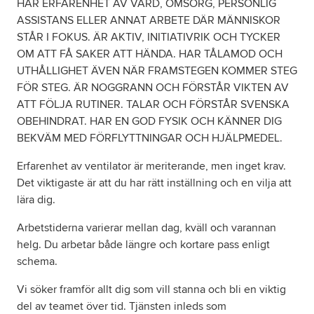
HAR ERFARENHET AV VÅRD, OMSORG, PERSONLIG
ASSISTANS ELLER ANNAT ARBETE DÄR MÄNNISKOR
STÅR I FOKUS. ÄR AKTIV, INITIATIVRIK OCH TYCKER
OM ATT FÅ SAKER ATT HÄNDA. HAR TÅLAMOD OCH
UTHÅLLIGHET ÄVEN NÄR FRAMSTEGEN KOMMER STEG
FÖR STEG. ÄR NOGGRANN OCH FÖRSTÅR VIKTEN AV
ATT FÖLJA RUTINER. TALAR OCH FÖRSTÅR SVENSKA
OBEHINDRAT. HAR EN GOD FYSIK OCH KÄNNER DIG
BEKVÄM MED FÖRFLYTTNINGAR OCH HJÄLPMEDEL.
Erfarenhet av ventilator är meriterande, men inget krav.
Det viktigaste är att du har rätt inställning och en vilja att
lära dig.
Arbetstiderna varierar mellan dag, kväll och varannan
helg. Du arbetar både längre och kortare pass enligt
schema.
Vi söker framför allt dig som vill stanna och bli en viktig
del av teamet över tid. Tjänsten inleds som