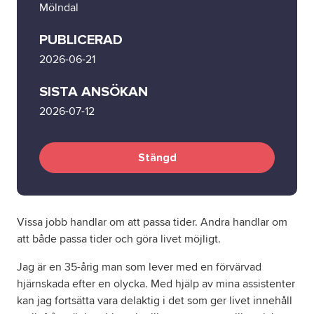
Mölndal
Om oss
PUBLICERAD
2026-06-21
Nyheter
SISTA ANSÖKAN
2026-07-12
Ordlista
FAQ
Stängd
Tillgänglighetsredogörelse
Vissa jobb handlar om att passa tider. Andra handlar om
GDPR
att både passa tider och göra livet möjligt.
Jag är en 35-årig man som lever med en förvärvad
hjärnskada efter en olycka. Med hjälp av mina assistenter
kan jag fortsätta vara delaktig i det som ger livet innehåll