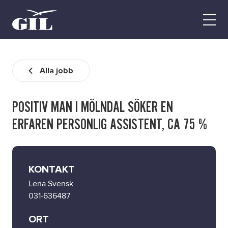
GIL
Open
Personlig
menu
assistans
Assistans
Ha assistans
Alla jobb
Utbildningar & Event
Va assistent
POSITIV MAN I MÖLNDAL SÖKER EN
Jobb
ERFAREN PERSONLIG ASSISTENT, CA 75 %
Min sida
Kontakt
KONTAKT
Lena Svensk
031-636487
ORT
Kampanjer