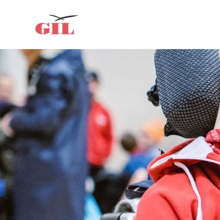
GIL
Om oss
Personlig
assistans
Nyheter