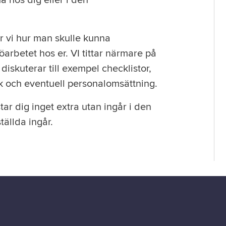
 hos dig eller i den
 vi hur man skulle kunna
arbetet hos er. VI tittar närmare på
diskuterar till exempel checklistor,
tik och eventuell personalomsättning.
ar dig inget extra utan ingår i den
tällda ingår.