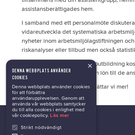
tillsammans med din assistentgrupp, hemma
assistansberättigades hem.
I samband med ett personalmöte diskuterar
vidareutveckla det systematiska arbetsmiljö
nyheter inom arbetsmiljölagstiftningen och 
riskanalyser eller tillbud men också statis
Den här typen av arbetsmiljöutbildning kost
×
DENNA WEBBPLATS ANVÄNDER
administrativa avgiften. Även lön till de ans
COOKIES
Kontakta ditt GIL-stöd så berättar vi mer!
Denna webbplats använder cookies
för att förbättra
användarupplevelsen. Genom att
använda vår webbplats samtycker
du till alla cookies i enlighet med
vår cookiepolicy.
Läs mer
Strikt nödvändigt