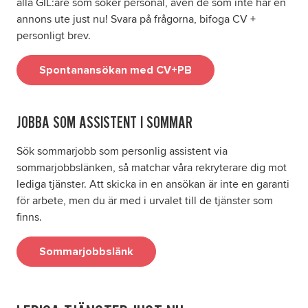
alla GIL:are som söker personal, även de som inte har en
annons ute just nu! Svara på frågorna, bifoga CV +
personligt brev.
Om oss
Spontanansökan med CV+PB
Nyheter
Ordlista
JOBBA SOM ASSISTENT I SOMMAR
FAQ
Sök sommarjobb som personlig assistent via
sommarjobbslänken, så matchar våra rekryterare dig mot
lediga tjänster. Att skicka in en ansökan är inte en garanti
Tillgänglighetsredogörelse
för arbete, men du är med i urvalet till de tjänster som
finns.
GDPR
Sommarjobbslänk