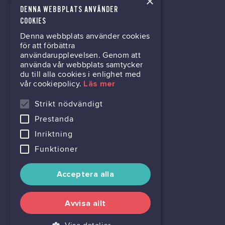
×
DENNA WEBBPLATS ANVÄNDER
kontor@gil.se
COOKIES
Denna webbplats använder cookies
031-63 64 80
för att förbättra
användarupplevelsen. Genom att
använda vår webbplats samtycker
du till alla cookies i enlighet med
Mölndalsvägen 30B
vår cookiepolicy.
Läs mer
Box 24061
400 22 Göteborg
Strikt nödvändigt
Prestanda
716444-6762
Inriktning
Funktioner
Acceptera alla
Avvisa allt