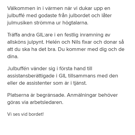
Välkommen in i värmen
när vi dukar upp en
julbuffé med godaste från
julbordet och låter
Om oss
julmusiken strömma ur högtalarna.
Nyheter
Träffa andra GIL:are i en festlig inramning av
allsköns julpynt. Helén och Nils fixar och donar så
att du ska ha det bra. Du kommer med dig och de
Ordlista
dina.
FAQ
Julbuffén vänder sig i första hand till
assistansberättigade i GIL tillsammans med den
Tillgänglighetsredogörelse
eller de assistenter som är i tjänst.
Platserna är begränsade.
Anmälningar behöver
GDPR
göras via arbetsledaren.
Vi ses vid bordet!