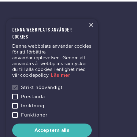
×
DENNA WEBBPLATS ANVÄNDER
kontor@gil.se
COOKIES
Denna webbplats använder cookies
031-63 64 80
för att förbättra
användarupplevelsen. Genom att
använda vår webbplats samtycker
du till alla cookies i enlighet med
Mölndalsvägen 30B
vår cookiepolicy.
Läs mer
Box 24061
400 22 Göteborg
Strikt nödvändigt
Prestanda
716444-6762
Inriktning
Funktioner
Acceptera alla