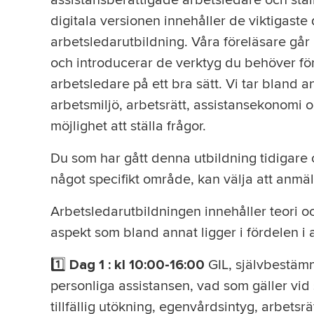
assistansberättigade arbetsledare och stäl
digitala versionen innehåller de viktigaste
arbetsledarutbildning. Våra föreläsare går
och introducerar de verktyg du behöver f
arbetsledare på ett bra sätt. Vi tar bland 
arbetsmiljö, arbetsrätt, assistansekonomi
möjlighet att ställa frågor.
Du som har gått denna utbildning tidigare o
något specifikt område, kan välja att anmäl
Arbetsledarutbildningen innehåller teori o
aspekt som bland annat ligger i fördelen i a
1️⃣
GIL, självbestäm
Dag 1 : kl 10:00-16:00
personliga assistansen, vad som gäller vid 
tillfällig utökning, egenvårdsintyg, arbetsrät