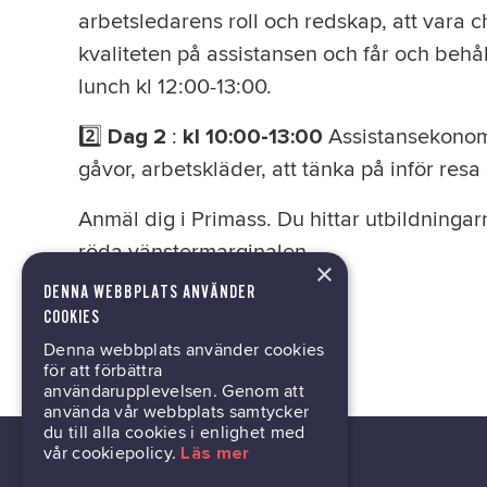
arbetsledarens roll och redskap, att vara 
kvaliteten på assistansen och får och behå
lunch kl 12:00-13:00.
2️⃣
:
Assistansekonom
Dag 2
kl 10:00-13:00
gåvor, arbetskläder, att tänka på inför res
Anmäl dig i Primass. Du hittar utbildni
röda vänstermarginalen.
×
DENNA WEBBPLATS ANVÄNDER
COOKIES
Anmäl dig
Denna webbplats använder cookies
för att förbättra
användarupplevelsen. Genom att
använda vår webbplats samtycker
du till alla cookies i enlighet med
vår cookiepolicy.
Läs mer