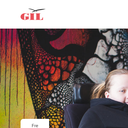
GIL
Om oss
Personlig
assistans
Nyheter
Fre