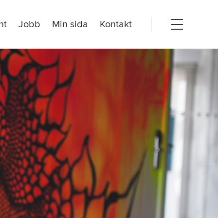
nt
Jobb
Min sida
Kontakt
Open
menu
dogörelse