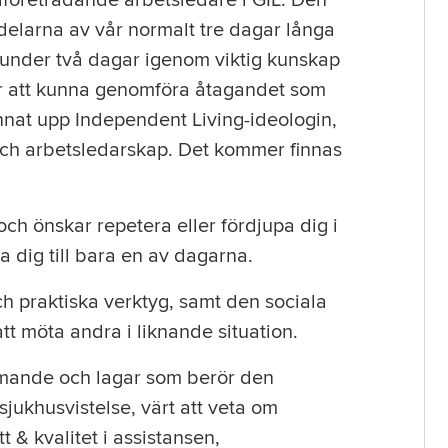
lföreträdande arbetsledare i GIL. Den
 delarna av vår normalt tre dagar långa
 under två dagar igenom viktig kunskap
ör att kunna genomföra åtagandet som
annat upp Independent Living-ideologin,
 och arbetsledarskap. Det kommer finnas
ch önskar repetera eller fördjupa dig i
a dig till bara en av dagarna.
ch praktiska verktyg, samt den sociala
tt möta andra i liknande situation.
mande och lagar som berör den
sjukhusvistelse, värt att veta om
t & kvalitet i assistansen,