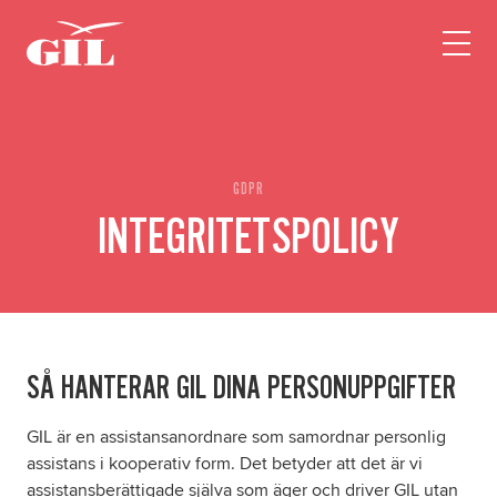
GIL
Open
Personlig
menu
assistans
Assistans
Ha assistans
Utbildningar & Event
Va assistent
GDPR
INTEGRITETSPOLICY
Jobb
Min sida
Kontakt
SÅ HANTERAR GIL DINA PERSONUPPGIFTER
GIL är en assistansanordnare som samordnar personlig
assistans i kooperativ form. Det betyder att det är vi
assistansberättigade själva som äger och driver GIL utan
Kampanjer