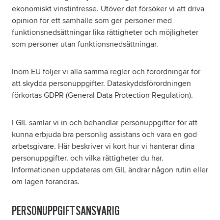
ekonomiskt vinstintresse. Utöver det försöker vi att driva
opinion för ett samhälle som ger personer med
Om oss
funktionsnedsättningar lika rättigheter och möjligheter
som personer utan funktionsnedsättningar.
Nyheter
Inom EU följer vi alla samma regler och förordningar för
Ordlista
att skydda personuppgifter. Dataskyddsförordningen
förkortas GDPR (General Data Protection Regulation).
FAQ
I GIL samlar vi in och behandlar personuppgifter för att
Tillgänglighetsredogörelse
kunna erbjuda bra personlig assistans och vara en god
arbetsgivare. Här beskriver vi kort hur vi hanterar dina
personuppgifter. och vilka rättigheter du har.
GDPR
Informationen uppdateras om GIL ändrar någon rutin eller
om lagen förändras.
PERSONUPPGIFTSANSVARIG