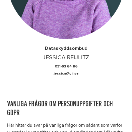
Dataskyddsombud
JESSICA REIJLITZ
031-63 64 86
jessica@gil.se
VANLIGA FRÅGOR OM PERSONUPPGIFTER OCH
GDPR
Här hittar du svar på vanliga frågor om sådant som varför