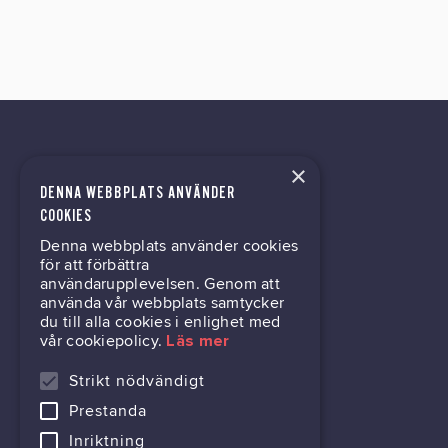
×
DENNA WEBBPLATS ANVÄNDER
kontor@gil.se
COOKIES
Denna webbplats använder cookies
031-63 64 80
för att förbättra
användarupplevelsen. Genom att
använda vår webbplats samtycker
du till alla cookies i enlighet med
Mölndalsvägen 30B
vår cookiepolicy.
Läs mer
Box 24061
400 22 Göteborg
Strikt nödvändigt
Prestanda
716444-6762
Inriktning