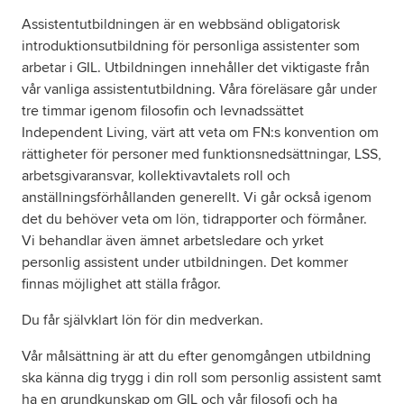
Assistentutbildningen är en webbsänd obligatorisk
introduktionsutbildning för personliga assistenter som
Om oss
arbetar i GIL. Utbildningen innehåller det viktigaste från
vår vanliga assistentutbildning. Våra föreläsare går under
Nyheter
tre timmar igenom filosofin och levnadssättet
Independent Living, värt att veta om FN:s konvention om
Ordlista
rättigheter för personer med funktionsnedsättningar, LSS,
arbetsgivaransvar, kollektivavtalets roll och
FAQ
anställningsförhållanden generellt. Vi går också igenom
det du behöver veta om lön, tidrapporter och förmåner.
Vi behandlar även ämnet arbetsledare och yrket
Tillgänglighetsredogörelse
personlig assistent under utbildningen. Det kommer
finnas möjlighet att ställa frågor.
GDPR
Du får självklart lön för din medverkan.
Vår målsättning är att du efter genomgången utbildning
ska känna dig trygg i din roll som personlig assistent samt
ha en grundkunskap om GIL och vår filosofi och ha