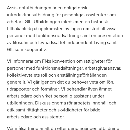
Assistentutbildningen är en obligatorisk
introduktionsutbildning för personliga assistenter som
Om oss
arbetar i GIL. Utbildningen inleds med en historisk
tillbakablick på uppkomsten av lagen om stöd till vissa
Nyheter
personer med funktionsnedsättning samt en presentation
av filosofin och levnadssättet Independent Living samt
Ordlista
GIL som kooperativ.
Vi informerar om FN:s konvention om rättigheter för
FAQ
personer med funktionsnedsättningar, arbetsgivaransvar,
kollektivavtalets roll och anställningsförhållanden
Tillgänglighetsredogörelse
generellt. Vi går igenom det du behöver veta om lön,
tidrapporter och förmåner. Vi behandlar även ämnet
GDPR
arbetsledare och yrket personlig assistent under
utbildningen. Diskussionerna rör arbetets innehåll och
etik samt rättigheter och skyldigheter för både
arbetsledare och assistenter.
Vår målsättning är att du efter genomgången utbildning