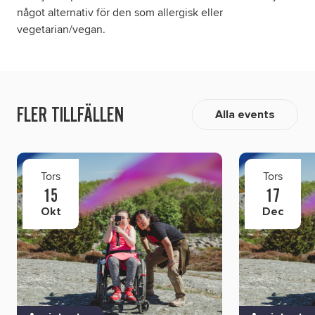
något alternativ för den som allergisk eller
vegetarian/vegan.
FLER TILLFÄLLEN
Alla events
Tors
Tors
15
17
Okt
Dec