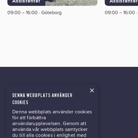
Assistenter
Assistenter
09:00 – 16:00 · Göteborg
09:00 – 16:00 
×
DENNA WEBBPLATS ANVÄNDER
kontor@gil.se
COOKIES
Denna webbplats använder cookies
031-63 64 80
för att förbättra
användarupplevelsen. Genom att
använda vår webbplats samtycker
du till alla cookies i enlighet med
Mölndalsvägen 30B