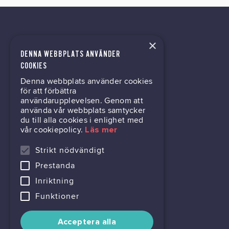
×
DENNA WEBBPLATS ANVÄNDER
kontor@gil.se
COOKIES
Denna webbplats använder cookies
031-63 64 80
för att förbättra
användarupplevelsen. Genom att
använda vår webbplats samtycker
du till alla cookies i enlighet med
Mölndalsvägen 30B
vår cookiepolicy.
Läs mer
Box 24061
400 22 Göteborg
Strikt nödvändigt
Prestanda
716444-6762
Inriktning
Funktioner
Acceptera alla