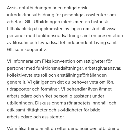
Assistentutbildningen är en obligatorisk
introduktionsutbildning för personliga assistenter som
Om oss
arbetar i GIL. Utbildningen inleds med en historisk
tillbakablick på uppkomsten av lagen om stöd till vissa
Nyheter
personer med funktionsnedsättning samt en presentation
av filosofin och levnadssättet Independent Living samt
Ordlista
GIL som kooperativ.
Vi informerar om FN:s konvention om rättigheter för
FAQ
personer med funktionsnedsättningar, arbetsgivaransvar,
kollektivavtalets roll och anställningsförhållanden
Tillgänglighetsredogörelse
generellt. Vi går igenom det du behöver veta om lön,
tidrapporter och förmåner. Vi behandlar även ämnet
GDPR
arbetsledare och yrket personlig assistent under
utbildningen. Diskussionerna rör arbetets innehåll och
etik samt rättigheter och skyldigheter för både
arbetsledare och assistenter.
Vår målsättning är att du efter genomgången utbildning