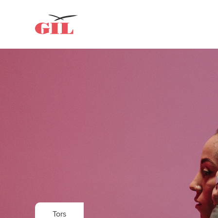
GIL
Om oss
Personlig
assistans
Nyheter
Tors