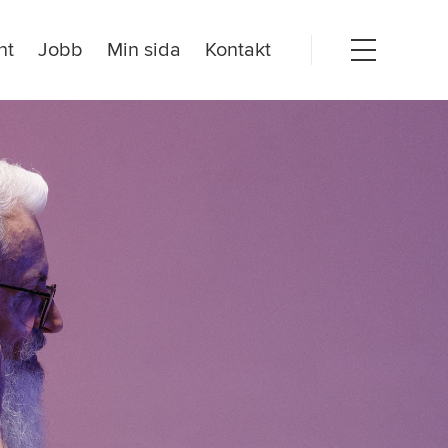
nt
Jobb
Min sida
Kontakt
Open
menu
dogörelse