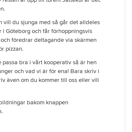
 resten är upp till turen! Jättekul är det.
en.
h vill du sjunga med så går det alldeles
r i Göteborg och får förhoppningsvis
t och föredrar deltagande via skärmen
ör pizzan.
passa bra i vårt kooperativ så är hen
nger och vad vi är för ena! Bara skriv i
 även om du kommer till oss eller vill
utbildningar bakom knappen
n.