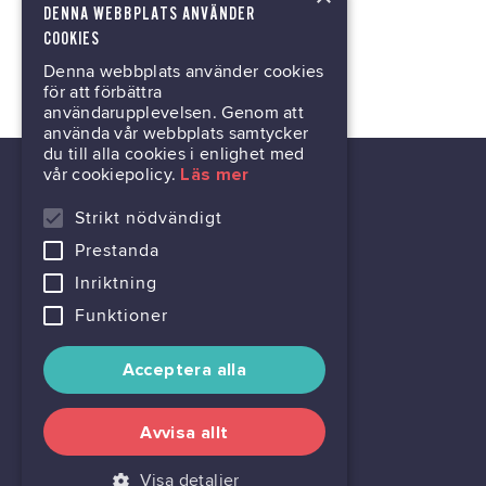
DENNA WEBBPLATS ANVÄNDER
COOKIES
Anmäl dig
Denna webbplats använder cookies
för att förbättra
användarupplevelsen. Genom att
använda vår webbplats samtycker
du till alla cookies i enlighet med
vår cookiepolicy.
Läs mer
Strikt nödvändigt
Prestanda
kontor@gil.se
Inriktning
031-63 64 80
Funktioner
Acceptera alla
Avvisa allt
Visa detaljer