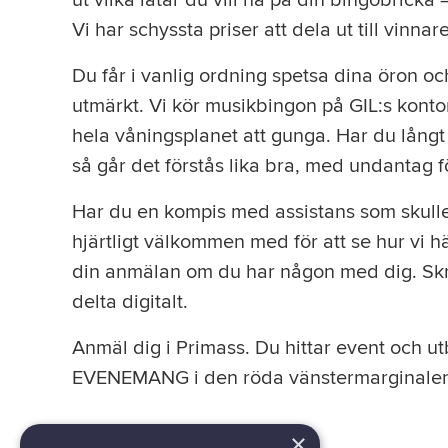
ut vilka låtar du vill ha på din bingobricka –
Vi har schyssta priser att dela ut till vinnar
Du får i vanlig ordning spetsa dina öron oc
utmärkt. Vi kör musikbingon på GIL:s konto
hela våningsplanet att gunga. Har du lång
så går det förstås lika bra, med undantag f
Har du en kompis med assistans som skulle 
hjärtligt välkommen med för att se hur vi hä
din anmälan om du har någon med dig. Skriv
delta digitalt.
Anmäl dig i Primass. Du hittar event och 
EVENEMANG i den röda vänstermarginale
×