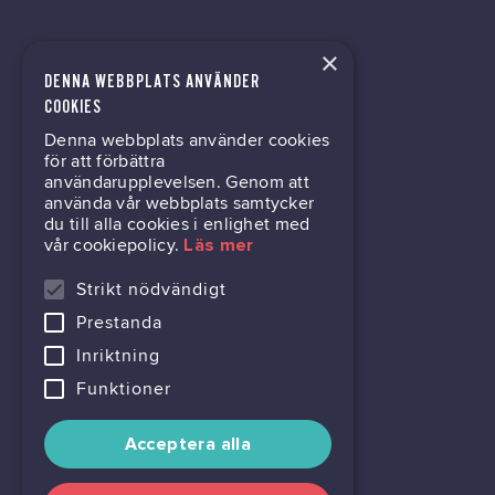
×
DENNA WEBBPLATS ANVÄNDER
kontor@gil.se
COOKIES
Denna webbplats använder cookies
031-63 64 80
för att förbättra
användarupplevelsen. Genom att
använda vår webbplats samtycker
du till alla cookies i enlighet med
Mölndalsvägen 30B
vår cookiepolicy.
Läs mer
Box 24061
400 22 Göteborg
Strikt nödvändigt
Prestanda
716444-6762
Inriktning
Funktioner
Acceptera alla