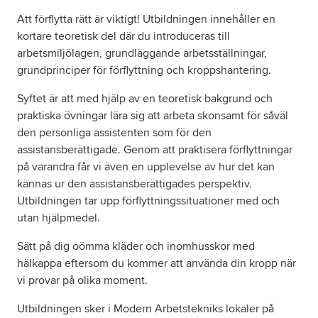
Att förflytta rätt är viktigt! Utbildningen innehåller en
kortare teoretisk del där du introduceras till
Om oss
arbetsmiljölagen, grundläggande arbetsställningar,
grundprinciper för förflyttning och kroppshantering.
Nyheter
Syftet är att med hjälp av en teoretisk bakgrund och
Ordlista
praktiska övningar lära sig att arbeta skonsamt för såväl
den personliga assistenten som för den
assistansberättigade. Genom att praktisera förflyttningar
FAQ
på varandra får vi även en upplevelse av hur det kan
kännas ur den assistansberättigades perspektiv.
Tillgänglighetsredogörelse
Utbildningen tar upp förflyttningssituationer med och
utan hjälpmedel.
GDPR
Sätt på dig oömma kläder och inomhusskor med
hälkappa eftersom du kommer att använda din kropp när
vi provar på olika moment.
Utbildningen sker i Modern Arbetstekniks lokaler på