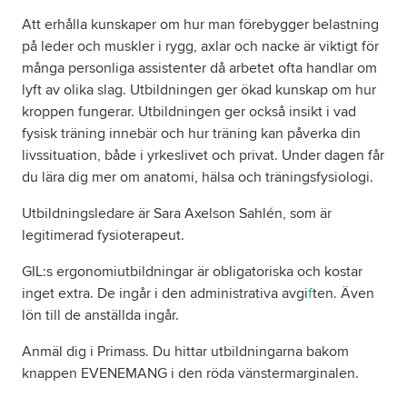
Att erhålla kunskaper om hur man förebygger belastning
på leder och muskler i rygg, axlar och nacke är viktigt för
Om oss
många personliga assistenter då arbetet ofta handlar om
lyft av olika slag. Utbildningen ger ökad kunskap om hur
Nyheter
kroppen fungerar. Utbildningen ger också insikt i vad
fysisk träning innebär och hur träning kan påverka din
Ordlista
livssituation, både i yrkeslivet och privat. Under dagen får
du lära dig mer om anatomi, hälsa och träningsfysiologi.
FAQ
Utbildningsledare är Sara Axelson Sahlén, som är
legitimerad fysioterapeut.
Tillgänglighetsredogörelse
GIL:s ergonomiutbildningar är obligatoriska och kostar
inget extra. De ingår i den administrativa avgi
f
ten. Även
GDPR
lön till de anställda ingår.
Anmäl dig i Primass. Du hittar utbildningarna bakom
knappen EVENEMANG i den röda vänstermarginalen.