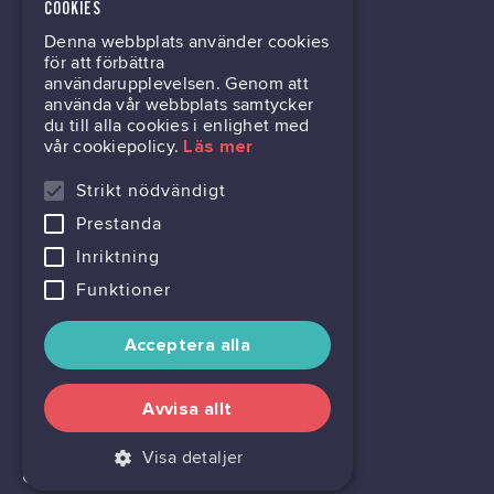
kontor@gil.se
COOKIES
Denna webbplats använder cookies
031-63 64 80
för att förbättra
användarupplevelsen. Genom att
använda vår webbplats samtycker
du till alla cookies i enlighet med
Mölndalsvägen 30B
vår cookiepolicy.
Läs mer
Box 24061
400 22 Göteborg
Strikt nödvändigt
Prestanda
716444-6762
Inriktning
Funktioner
Acceptera alla
Avvisa allt
Visa detaljer
Cookie settings