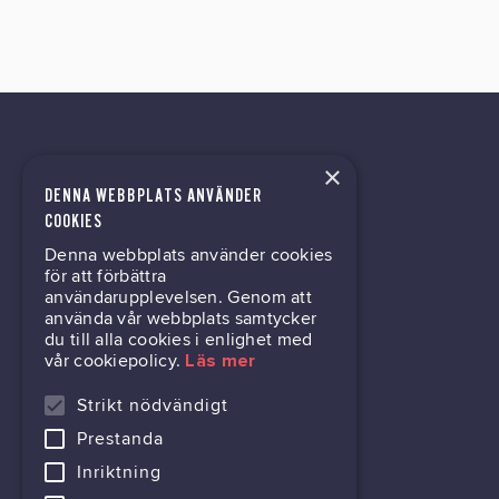
×
DENNA WEBBPLATS ANVÄNDER
kontor@gil.se
COOKIES
Denna webbplats använder cookies
031-63 64 80
för att förbättra
användarupplevelsen. Genom att
använda vår webbplats samtycker
du till alla cookies i enlighet med
Mölndalsvägen 30B
vår cookiepolicy.
Läs mer
Box 24061
400 22 Göteborg
Strikt nödvändigt
Prestanda
716444-6762
Inriktning