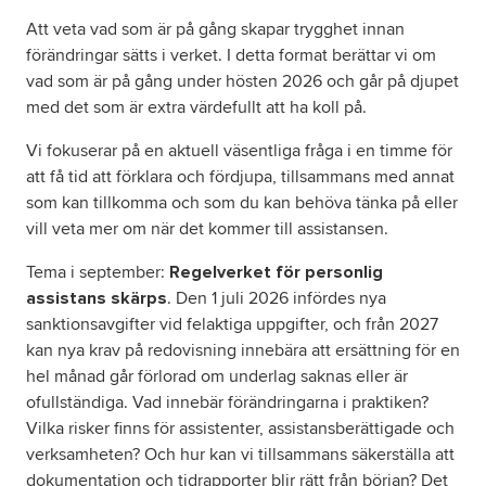
Att veta vad som är på gång skapar trygghet innan
förändringar sätts i verket. I detta format berättar vi om
Om oss
vad som är på gång under hösten 2026 och går på djupet
med det som är extra värdefullt att ha koll på.
Nyheter
Vi fokuserar på en aktuell väsentliga fråga i en timme för
Ordlista
att få tid att förklara och fördjupa, tillsammans med annat
som kan tillkomma och som du kan behöva tänka på eller
vill veta mer om när det kommer till assistansen.
FAQ
Tema i september:
Regelverket för personlig
Tillgänglighetsredogörelse
. Den 1 juli 2026 infördes nya
assistans skärps
sanktionsavgifter vid felaktiga uppgifter, och från 2027
kan nya krav på redovisning innebära att ersättning för en
GDPR
hel månad går förlorad om underlag saknas eller är
ofullständiga. Vad innebär förändringarna i praktiken?
Vilka risker finns för assistenter, assistansberättigade och
verksamheten? Och hur kan vi tillsammans säkerställa att
dokumentation och tidrapporter blir rätt från början? Det