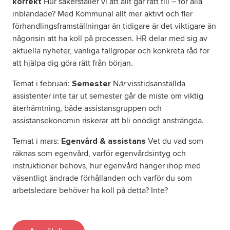
Hur säkerställer vi att allt går rätt till – för alla
korrekt
inblandade? Med Kommunal allt mer aktivt och fler
förhandlingsframställningar än tidigare är det viktigare än
någonsin att ha koll på processen. HR delar med sig av
aktuella nyheter, vanliga fallgropar och konkreta råd för
att hjälpa dig göra rätt från början.
Temat i februari:
N
är
visstidsanställda
Semester
assistenter inte tar ut semester går de miste om viktig
återhämtning, både assistansgruppen och
assistansekonomin riskerar att bli onödigt ansträngda.
Temat i mars:
Vet du vad som
Egenvård & assistans
räknas som egenvård, varför egenvårdsintyg och
instruktioner behövs, hur egenvård hänger ihop med
väsentligt ändrade förhållanden och varför du som
arbetsledare behöver ha koll på detta? Inte?