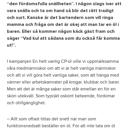
“den fördomsfulla snällheten”. I någon slags iver att
vara snälla och ta om hand så blir det rätt tradigt
och surt. Kanske är det bartendern som vill ringa
mamma och fråga om det är okej att man tar en öl i
baren. Eller så kommer någon käck gäst fram och
säger “Vad kul att sådana som du också får komma
ut!”.
I kampanjen En helt vanlig CP-öl ville vi uppmärksamma
våra medmänniskor om att vi är helt vanliga människor
och att vi vill göra helt vanliga saker, som att hänga med
vänner eller arbetskamrater på krogar, klubbar och barer.
Men att det är många saker som står emellan en för en
skön utekväll. Som typiskt oskönt beteende, fördomar
och otillgänglighet.
– Allt som oftast tittas det snett när man som
funktionsnedsatt beställer en öl. För att inte tala om öl