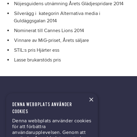
Nöjesguidens utnämning Årets Glädjespridare 2014
Silverägg i kategorin Alternativa media i
Guldäggsgalan 2014
Nominerat till Cannes Lions 2014
Vinnare av MiG-priset, Årets säljare
STIL:s pris Hjärter ess
Lasse brukarstöds pris
×
DENNA WEBBPLATS ANVÄNDER
kontor@gil.se
COOKIES
Denna webbplats använder cookies
031-63 64 80
för att förbättra
användarupplevelsen. Genom att