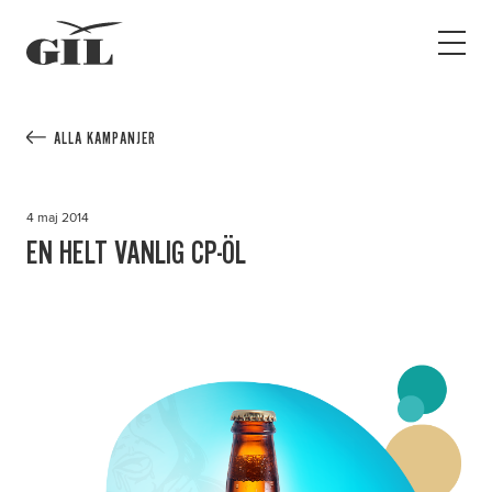
GIL
Open
Personlig
menu
assistans
Assistans
Ha assistans
ALLA KAMPANJER
Utbildningar & Event
Va assistent
4 maj 2014
Jobb
EN HELT VANLIG CP-ÖL
Min sida
Kontakt
Kampanjer