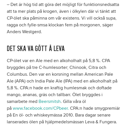
– Det är hög tid att göra det möjligt för funktionsnedsatta
att ta mer plats på krogen, även i ölkylen där vi tänkt att
CP-ölet ska påminna om vår existens. Vi vill också supa,
ragga och fylle-smsa klockan fem på morgonen, säger
Anders Westgerd.
DET SKA VA GÔTT Å LEVA
CP-ölet var en Ale med en alkoholhalt på 5,8 %. CPA
bryggdes på tre C-humlesorter; Chinook, Citra och
Columbus. Den var en korsning mellan American Pale
Ale (APA) och India Pale Ale (IPA) med en alkoholhalt på
5,8 %. CPA:n hade en kraftig humlesmak och doftade
mango, ananas, gräs och tallbarr. Ölet bryggdes i
samarbete med
Beersmitsh
. Gilla våra öl
på
www.facebook.com/CPbeer
.
CPA:n hade smygpremiär
på En öl- och whiskeymässa 2010. Bara dagar senare
lanserades ölen på hjälpmedelsmässan Leva & Fungera.