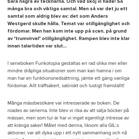
bara några av tecknarna.
Och vad skoj vi hade! Så
många bra och viktiga samtal. Men så var det ju ett
samtal som aldrig blev av; det som Anders
Westgerd skulle hålla. Temat var otillgänglighet och
fördomar. Men han kom inte upp på scen, på grund
av *trumvirvel* otillgänglighet. Rampen blev inte klar
innan talartiden var slut…
I serieboken Funkotopia gestaltas en rad olika mer eller
mindre dråpliga situationer som man kan hamna i om
man har en funktionsnedsättning, jämte ett gäng vanliga
fördomar. Allt träffsäkert, satiriskt och lustigt framställt!
Många mässbesökare var intresserade av boken. De
roades av serierna. Inte blev vi rika av att sälja böcker på
mässan, men som tur är har vi inget egentligt intresse av
att kränga saker! Målet med denna, liksom alla GIL:s
aktioner, var att dyka upp i ett nytt sammanhang och nå