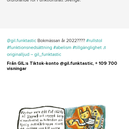
@gil.funktastic
Bokmässan år 2022??‍??
#rullstol
#funktionsnedsättning
#abelism
#tillgänglighet
♬
originalljud – gil_funktastic
Från GIL:s Tiktok-konto @gil.funktastic, + 109 700
visningar