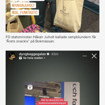
FD statsminister Håkan Juholt kallade rampblundern får
“Årets snackis” på Bokmässan.