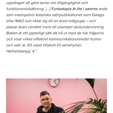
uppdraget att göra serier om tillgänglighet och
funktionsnedsättning. […]
Funkotopia är lite i samma
anda
Om oss
som exempelvis klassiska satirpublikationer som Galago
eller MAD och riktar sig till en bred målgrupp – och
passar även utmärkt inom till exempel skolundervisning.
Nyheter
Boken är ett ypperligt sätt att nå ut med de här frågorna
och visar vilket effektivt kommunikationsmedel humor
Ordlista
och satir är. Ett vasst tillskott till seriehyllan.
Helhetsbetyg: 4.”
FAQ
Tillgänglighetsredogörelse
GDPR