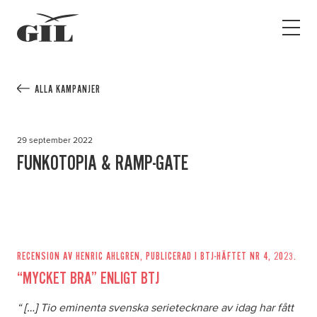
GIL
Open
Personlig
menu
assistans
Assistans
Ha assistans
ALLA KAMPANJER
Utbildningar & Event
Va assistent
29 september 2022
Jobb
FUNKOTOPIA & RAMP-GATE
Min sida
Kontakt
RECENSION AV HENRIC AHLGREN, PUBLICERAD I BTJ-HÄFTET NR 4, 2023.
“MYCKET BRA” ENLIGT BTJ
“
[…]
Tio eminenta svenska serietecknare av idag har fått
Kampanjer