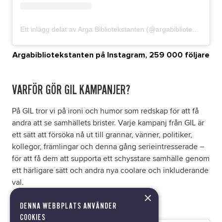
Ett inlägg delat av Arga Bibliotekstanten (@argabibliotekstanten)
Argabibliotekstanten på Instagram, 259 000 följare
VARFÖR GÖR GIL KAMPANJER?
På GIL tror vi på ironi och humor som redskap för att få
andra att se samhällets brister. Varje kampanj från GIL är
ett sätt att försöka nå ut till grannar, vänner, politiker,
kollegor, främlingar och denna gång serieintresserade –
för att få dem att supporta ett schysstare samhälle genom
ett härligare sätt och andra nya coolare och inkluderande
val.
×
DENNA WEBBPLATS ANVÄNDER
COOKIES