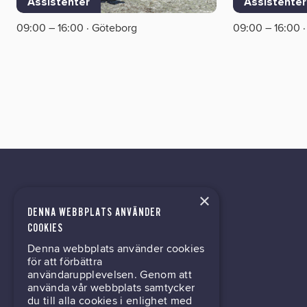
Assistenter
Assistenter
09:00 – 16:00 · Göteborg
09:00 – 16:00 
×
DENNA WEBBPLATS ANVÄNDER
kontor@gil.se
COOKIES
Denna webbplats använder cookies
031-63 64 80
för att förbättra
användarupplevelsen. Genom att
använda vår webbplats samtycker
du till alla cookies i enlighet med
Mölndalsvägen 30B