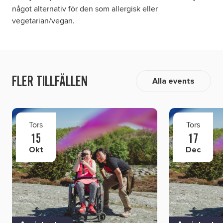
något alternativ för den som allergisk eller
vegetarian/vegan.
FLER TILLFÄLLEN
Alla events
Tors
Tors
15
17
Okt
Dec