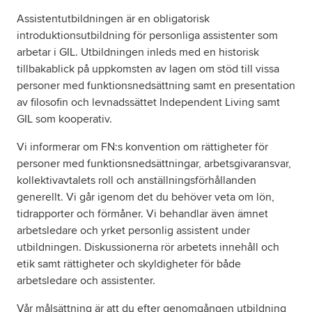
Assistentutbildningen är en obligatorisk
introduktionsutbildning för personliga assistenter som
Om oss
arbetar i GIL. Utbildningen inleds med en historisk
tillbakablick på uppkomsten av lagen om stöd till vissa
Nyheter
personer med funktionsnedsättning samt en presentation
av filosofin och levnadssättet Independent Living samt
Ordlista
GIL som kooperativ.
Vi informerar om FN:s konvention om rättigheter för
FAQ
personer med funktionsnedsättningar, arbetsgivaransvar,
kollektivavtalets roll och anställningsförhållanden
Tillgänglighetsredogörelse
generellt. Vi går igenom det du behöver veta om lön,
tidrapporter och förmåner. Vi behandlar även ämnet
GDPR
arbetsledare och yrket personlig assistent under
utbildningen. Diskussionerna rör arbetets innehåll och
etik samt rättigheter och skyldigheter för både
arbetsledare och assistenter.
Vår målsättning är att du efter genomgången utbildning