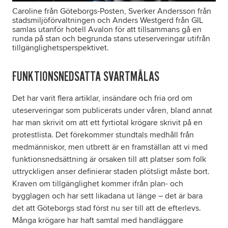
Caroline från Göteborgs-Posten, Sverker Andersson från
stadsmiljöförvaltningen och Anders Westgerd från GIL
samlas utanför hotell Avalon för att tillsammans gå en
runda på stan och begrunda stans uteserveringar utifrån
tillgänglighetsperspektivet.
FUNKTIONSNEDSATTA SVARTMÅLAS
Det har varit flera artiklar, insändare och fria ord om
uteserveringar som publicerats under våren, bland annat
har man skrivit om att ett fyrtiotal krögare skrivit på en
protestlista. Det förekommer stundtals medhåll från
medmänniskor, men utbrett är en framställan att vi med
funktionsnedsättning är orsaken till att platser som folk
uttryckligen anser definierar staden plötsligt måste bort.
Kraven om tillgänglighet kommer ifrån plan- och
bygglagen och har sett likadana ut länge – det är bara
det att Göteborgs stad först nu ser till att de efterlevs.
Många krögare har haft samtal med handläggare