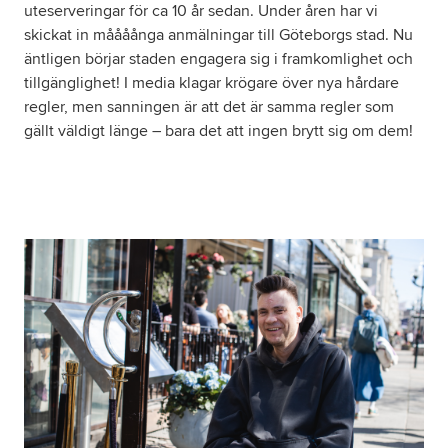
uteserveringar för ca 10 år sedan. Under åren har vi
skickat in måååånga anmälningar till Göteborgs stad. Nu
Om oss
äntligen börjar staden engagera sig i framkomlighet och
tillgänglighet! I media klagar krögare över nya hårdare
regler, men sanningen är att det är samma regler som
Nyheter
gällt väldigt länge – bara det att ingen brytt sig om dem!
Ordlista
FAQ
Tillgänglighetsredogörelse
GDPR