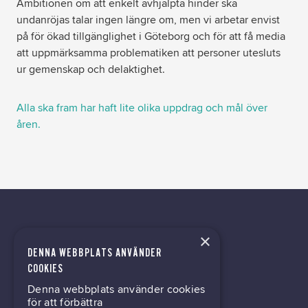
Ambitionen om att enkelt avhjälpta hinder ska
undanröjas talar ingen längre om, men vi arbetar envist
på för ökad tillgänglighet i Göteborg och för att få media
att uppmärksamma problematiken att personer utesluts
ur gemenskap och delaktighet.
Alla ska fram har haft lite olika uppdrag och mål över
åren.
×
DENNA WEBBPLATS ANVÄNDER
kontor@gil.se
COOKIES
Denna webbplats använder cookies
031-63 64 80
för att förbättra