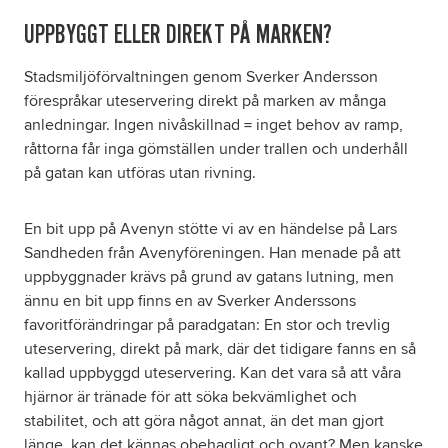
UPPBYGGT ELLER DIREKT PÅ MARKEN?
Stadsmiljöförvaltningen genom Sverker Andersson
förespråkar uteservering direkt på marken av många
anledningar. Ingen nivåskillnad = inget behov av ramp,
råttorna får inga gömställen under trallen och underhåll
på gatan kan utföras utan rivning.
En bit upp på Avenyn stötte vi av en händelse på Lars
Sandheden från Avenyföreningen. Han menade på att
uppbyggnader krävs på grund av gatans lutning, men
ännu en bit upp finns en av Sverker Anderssons
favoritförändringar på paradgatan: En stor och trevlig
uteservering, direkt på mark, där det tidigare fanns en så
kallad uppbyggd uteservering. Kan det vara så att våra
hjärnor är tränade för att söka bekvämlighet och
stabilitet, och att göra något annat, än det man gjort
länge, kan det kännas obehagligt och ovant? Men kanske