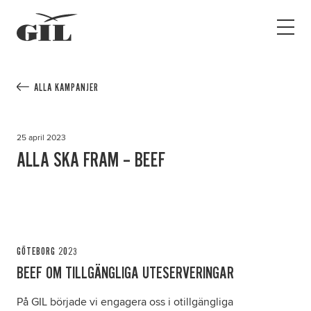
GIL
Open
Personlig
menu
assistans
Assistans
Ha assistans
ALLA KAMPANJER
Utbildningar & Event
Va assistent
25 april 2023
Jobb
ALLA SKA FRAM – BEEF
Min sida
Kontakt
GÖTEBORG 2023
BEEF OM TILLGÄNGLIGA UTESERVERINGAR
På GIL började vi engagera oss i otillgängliga
Kampanjer