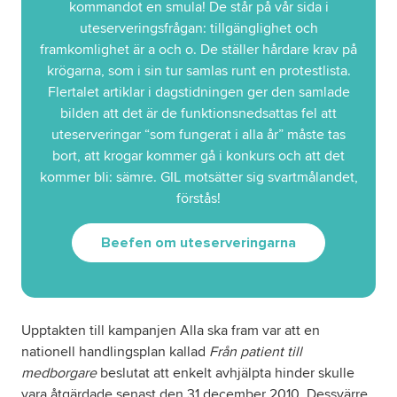
kommandot en smula! De står på vår sida i
uteserveringsfrågan: tillgänglighet och
framkomlighet är a och o. De ställer hårdare krav på
krögarna, som i sin tur samlas runt en protestlista.
Flertalet artiklar i dagstidningen ger den samlade
bilden att det är de funktionsnedsattas fel att
uteserveringar “som fungerat i alla år” måste tas
bort, att krogar kommer gå i konkurs och att det
kommer bli: sämre. GIL motsätter sig svartmålandet,
förstås!
Beefen om uteserveringarna
Upptakten till kampanjen Alla ska fram var att en
nationell handlingsplan kallad
Från patient till
medborgare
beslutat att enkelt avhjälpta hinder skulle
vara åtgärdade senast den 31 december 2010. Dessvärre