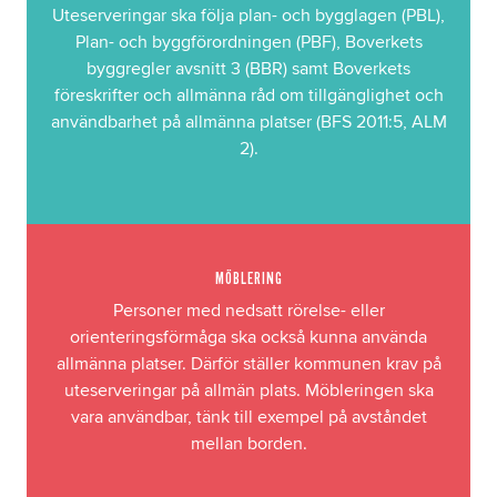
Uteserveringar ska följa plan- och bygglagen (PBL),
Plan- och byggförordningen (PBF), Boverkets
byggregler avsnitt 3 (BBR) samt Boverkets
föreskrifter och allmänna råd om tillgänglighet och
användbarhet på allmänna platser (BFS 2011:5, ALM
2).
MÖBLERING
Personer med nedsatt rörelse- eller
orienteringsförmåga ska också kunna använda
allmänna platser. Därför ställer kommunen krav på
uteserveringar på allmän plats. Möbleringen ska
vara användbar, tänk till exempel på avståndet
mellan borden.