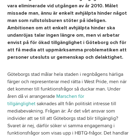
vara eliminerade vid utgången av år 2010. Målet
missade man, ännu är enkelt avhjälpta hinder något
Om oss
man som rullstolsburen stöter på ideligen.
Ambitionen om att enkelt avhjälpta hinder ska
Nyheter
undanröjas talar ingen längre om, men vi arbetar
envist på för ökad tillgänglighet i Göteborg och för
Ordlista
att få media att uppmärksamma problematiken att
personer utesluts ur gemenskap och delaktighet.
FAQ
Göteborgs stad målar hela staden i regnbågens härliga
färger och representerar med rätta i West Pride, men när
Tillgänglighetsredogörelse
det kommer till funktionsfrågor så duckar man. Under
åren då vi arrangerade
Marschen för
GDPR
tillgänglighet
saknades allt från politiskt intresse till
mediabevakning. Frågan är: Är det vårt ansvar som
individer att se till att Göteborgs stad blir tillgänglig?
Svaret är nej, därför söker vi samma engagemang i
funktionsfrågor som visas upp i HBTQ-frågor. Det handlar