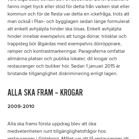
fanns inget tryck eller stöd för detta från varken stat eller
kommun och för de flesta var detta en ickefråga, trots att
man också i Plan- och bygglagen sedan länge formulerat
att enkelt avhjälpta hinder ska lösas. Enkelt avhjälpta
hinder innebär exempelvis att tunga dörrar, trösklar och
trappsteg bör åtgärdas med exempelvis dörröppnare,
ramper och kontrastmarkeringar. Paragraferna omfattar
allmänna platser och publika lokaler, dit krogar och
restauranger och butiker hör. Sedan 1 januari 2015 är
bristande tillgänglighet diskriminering enligt lagen.
ALLA SKA FRAM – KROGAR
2009-2010
Alla ska frams första uppdrag blev att öka
medvetenheten runt tillgänglighetsfrågor hos
restauranger i Göteborg. Målet var att få restauranger att