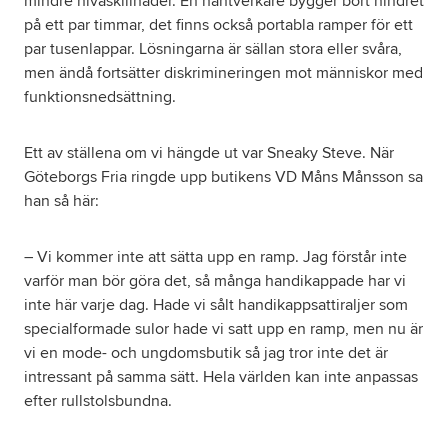
mindre nivåskillnader. En hantverkare bygger bort hindret
på ett par timmar, det finns också portabla ramper för ett
par tusenlappar. Lösningarna är sällan stora eller svåra,
men ändå fortsätter diskrimineringen mot människor med
funktionsnedsättning.
Ett av ställena om vi hängde ut var Sneaky Steve. När
Göteborgs Fria ringde upp butikens VD Måns Månsson sa
han så här:
– Vi kommer inte att sätta upp en ramp. Jag förstår inte
varför man bör göra det, så många handikappade har vi
inte här varje dag. Hade vi sålt handikappsattiraljer som
specialformade sulor hade vi satt upp en ramp, men nu är
vi en mode- och ungdomsbutik så jag tror inte det är
intressant på samma sätt. Hela världen kan inte anpassas
efter rullstolsbundna.