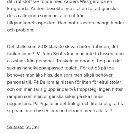
dit i rullstol? GP följde med Anders Westgerd på en
krogrunda. Anders besökte fyra ställen för att granska
dessa allmänna sommarställen utifrån
tillgänglighetsaspekten. Han möttes av en mängd hinder
och problem.
Det ställe som 2018 klarade skivan heter Rubinen, det
funkar finfint! På John Scotts kan man inte ta hissen utan
assistans från personal. Tröskeln är onödigt hög och det
saknas handikappanpassad toalett. För att gå på toa
behöver man åka hiss, den som man alltså behöver
personal till. På Bellora är hissen för liten för elrullstolar
och om man tar sig upp är där två trappsteg. Ingen hittar
rampen som man är ganska säker på ska finnas
någonstans. På Pigalle är det tråkigt och lite knöligt att ta
sig fram, men hissen är man betrodd med i alla fall!
Slutsats: SUCK!