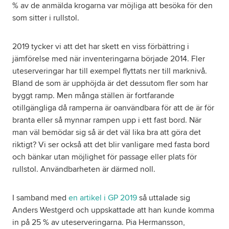
% av de anmälda krogarna var möjliga att besöka för den
som sitter i rullstol.
2019 tycker vi att det har skett en viss förbättring i
jämförelse med när inventeringarna började 2014. Fler
uteserveringar har till exempel flyttats ner till marknivå.
Bland de som är upphöjda är det dessutom fler som har
byggt ramp. Men många ställen är fortfarande
otillgängliga då ramperna är oanvändbara för att de är för
branta eller så mynnar rampen upp i ett fast bord. När
man väl bemödar sig så är det väl lika bra att göra det
riktigt? Vi ser också att det blir vanligare med fasta bord
och bänkar utan möjlighet för passage eller plats för
rullstol. Användbarheten är därmed noll.
I samband med
en artikel i GP 2019
så uttalade sig
Anders Westgerd och uppskattade att han kunde komma
in på 25 % av uteserveringarna. Pia Hermansson,