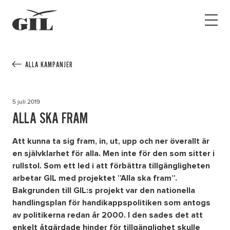
GIL
Open
Personlig
menu
assistans
Assistans
Ha assistans
ALLA KAMPANJER
Utbildningar & Event
Va assistent
5 juli 2019
Jobb
ALLA SKA FRAM
Min sida
Att kunna ta sig fram, in, ut, upp och ner överallt är
en självklarhet för alla. Men inte för den som sitter i
rullstol. Som ett led i att förbättra tillgängligheten
Kontakt
arbetar GIL med projektet ”Alla ska fram”.
Bakgrunden till GIL:s projekt var den nationella
handlingsplan för handikappspolitiken som antogs
av politikerna redan år 2000. I den sades det att
enkelt åtgärdade hinder för tillgänglighet skulle
Kampanjer