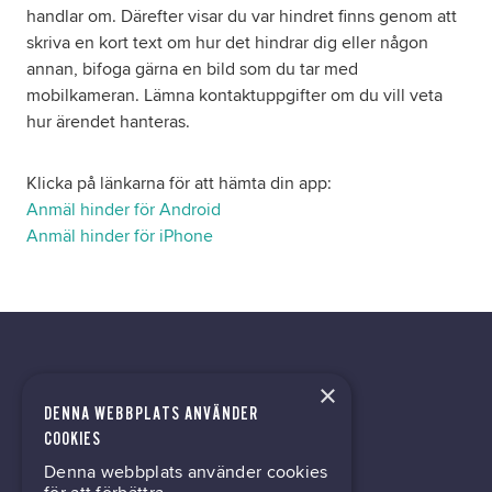
handlar om. Därefter visar du var hindret finns genom att
skriva en kort text om hur det hindrar dig eller någon
annan, bifoga gärna en bild som du tar med
mobilkameran. Lämna kontaktuppgifter om du vill veta
hur ärendet hanteras.
Klicka på länkarna för att hämta din app:
Anmäl hinder för Android
Anmäl hinder för iPhone
×
DENNA WEBBPLATS ANVÄNDER
kontor@gil.se
COOKIES
Denna webbplats använder cookies
031-63 64 80