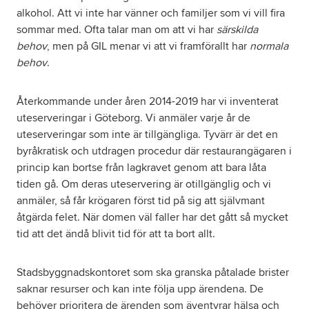
alkohol. Att vi inte har vänner och familjer som vi vill fira
sommar med. Ofta talar man om att vi har
särskilda
behov
, men på GIL menar vi att vi framförallt har
normala
behov
.
Återkommande under åren 2014-2019 har vi inventerat
uteserveringar i Göteborg. Vi anmäler varje år de
uteserveringar som inte är tillgängliga. Tyvärr är det en
byråkratisk och utdragen procedur där restaurangägaren i
princip kan bortse från lagkravet genom att bara låta
tiden gå. Om deras uteservering är otillgänglig och vi
anmäler, så får krögaren först tid på sig att självmant
åtgärda felet. När domen väl faller har det gått så mycket
tid att det ändå blivit tid för att ta bort allt.
Stadsbyggnadskontoret som ska granska påtalade brister
saknar resurser och kan inte följa upp ärendena. De
behöver prioritera de ärenden som äventyrar hälsa och