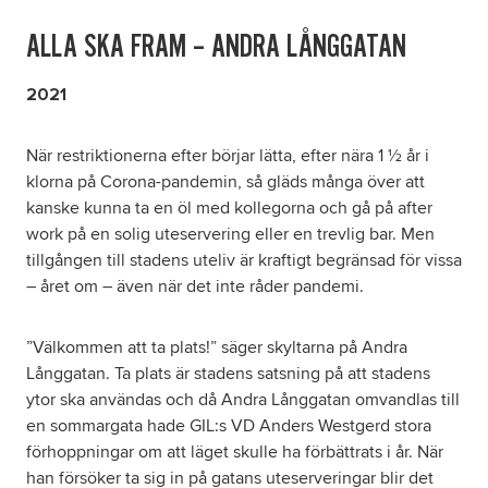
ALLA SKA FRAM – ANDRA LÅNGGATAN
2021
När restriktionerna efter börjar lätta, efter nära 1 ½ år i
klorna på Corona-pandemin, så gläds många över att
kanske kunna ta en öl med kollegorna och gå på after
work på en solig uteservering eller en trevlig bar. Men
tillgången till stadens uteliv är kraftigt begränsad för vissa
– året om – även när det inte råder pandemi.
”Välkommen att ta plats!” säger skyltarna på Andra
Långgatan. Ta plats är stadens satsning på att stadens
ytor ska användas och då Andra Långgatan omvandlas till
en sommargata hade GIL:s VD Anders Westgerd stora
förhoppningar om att läget skulle ha förbättrats i år. När
han försöker ta sig in på gatans uteserveringar blir det