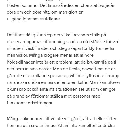
hösten kommer. Det finns således en chans att varje år
göra om och göra rätt, om man gjort en
tillgänglighetsmiss tidigare.
Det finns dålig kunskap om vilka krav som ställs på
uteserveringarnas utformning samt en oförståelse för vad
mindre nivåskillnader och steg skapar för klyftor mellan
människor. Många krögare menar att mindre
höjdskillnader inte är ett problem, att de brukar hjälpa till
och bära in sina gäster. Men de flesta, oavsett om de är
gående eller rullande personer, vill inte lyftas in eller upp
när de ska dricka en bärs eller ta en kaffe. Man kan utöver
okunskap också anta att situationen ser ut som den gör
på grund av fördomar ställda mot personer med
funktionsnedsättningar.
Många räknar med att vi inte vill gå ut, att vi hellre sitter
hemma och spelar bingo. Att vi inte kan eller får dricka