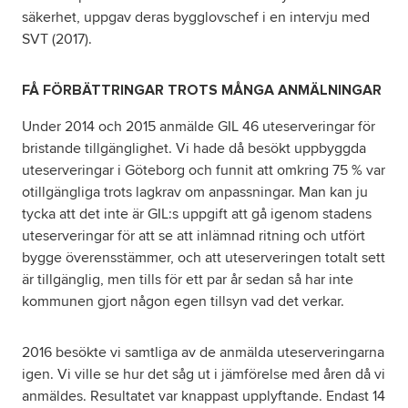
säkerhet, uppgav deras bygglovschef i en intervju med
SVT (2017).
FÅ FÖRBÄTTRINGAR TROTS MÅNGA ANMÄLNINGAR
Under 2014 och 2015 anmälde GIL 46 uteserveringar för
bristande tillgänglighet. Vi hade då besökt uppbyggda
uteserveringar i Göteborg och funnit att omkring 75 % var
otillgängliga trots lagkrav om anpassningar. Man kan ju
tycka att det inte är GIL:s uppgift att gå igenom stadens
uteserveringar för att se att inlämnad ritning och utfört
bygge överensstämmer, och att uteserveringen totalt sett
är tillgänglig, men tills för ett par år sedan så har inte
kommunen gjort någon egen tillsyn vad det verkar.
2016 besökte vi samtliga av de anmälda uteserveringarna
igen. Vi ville se hur det såg ut i jämförelse med åren då vi
anmäldes. Resultatet var knappast upplyftande. Endast 14