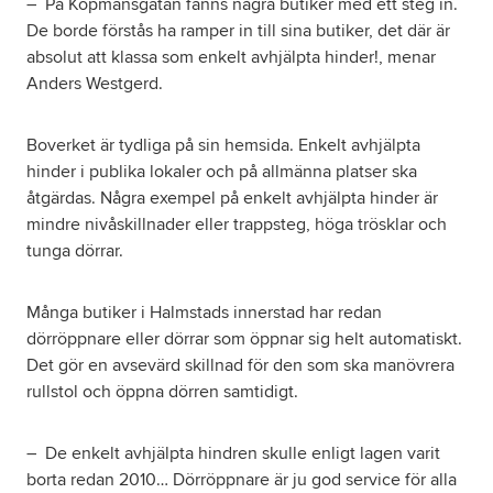
– På Köpmansgatan fanns några butiker med ett steg in.
De borde förstås ha ramper in till sina butiker, det där är
absolut att klassa som enkelt avhjälpta hinder!, menar
Anders Westgerd.
Boverket är tydliga på sin hemsida. Enkelt avhjälpta
hinder i publika lokaler och på allmänna platser ska
åtgärdas. Några exempel på enkelt avhjälpta hinder är
mindre nivåskillnader eller trappsteg, höga trösklar och
tunga dörrar.
Många butiker i Halmstads innerstad har redan
dörröppnare eller dörrar som öppnar sig helt automatiskt.
Det gör en avsevärd skillnad för den som ska manövrera
rullstol och öppna dörren samtidigt.
– De enkelt avhjälpta hindren skulle enligt lagen varit
borta redan 2010… Dörröppnare är ju god service för alla