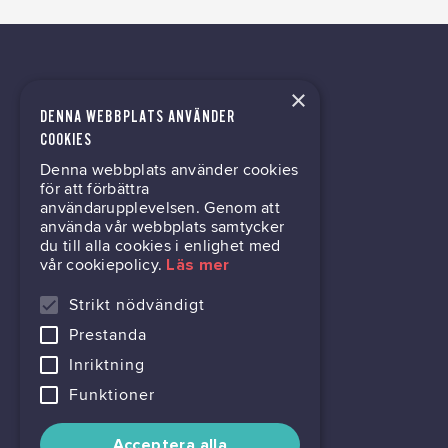
×
DENNA WEBBPLATS ANVÄNDER
kontor@gil.se
COOKIES
Denna webbplats använder cookies
031-63 64 80
för att förbättra
användarupplevelsen. Genom att
använda vår webbplats samtycker
du till alla cookies i enlighet med
Mölndalsvägen 30B
vår cookiepolicy.
Läs mer
Box 24061
400 22 Göteborg
Strikt nödvändigt
Prestanda
716444-6762
Inriktning
Funktioner
Acceptera alla