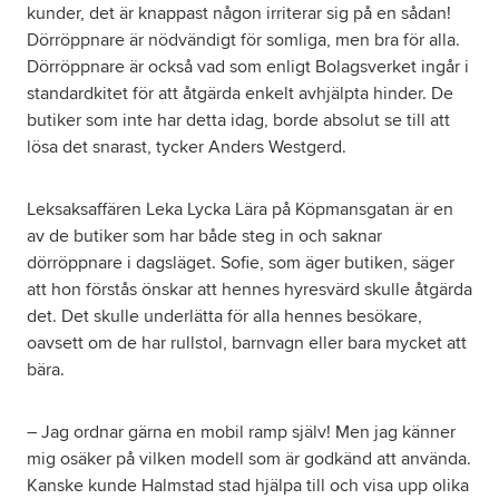
kunder, det är knappast någon irriterar sig på en sådan!
Dörröppnare är nödvändigt för somliga, men bra för alla.
Dörröppnare är också vad som enligt Bolagsverket ingår i
standardkitet för att åtgärda enkelt avhjälpta hinder. De
butiker som inte har detta idag, borde absolut se till att
lösa det snarast, tycker Anders Westgerd.
Leksaksaffären Leka Lycka Lära på Köpmansgatan är en
av de butiker som har både steg in och saknar
dörröppnare i dagsläget. Sofie, som äger butiken, säger
att hon förstås önskar att hennes hyresvärd skulle åtgärda
det. Det skulle underlätta för alla hennes besökare,
oavsett om de har rullstol, barnvagn eller bara mycket att
bära.
– Jag ordnar gärna en mobil ramp själv! Men jag känner
mig osäker på vilken modell som är godkänd att använda.
Kanske kunde Halmstad stad hjälpa till och visa upp olika