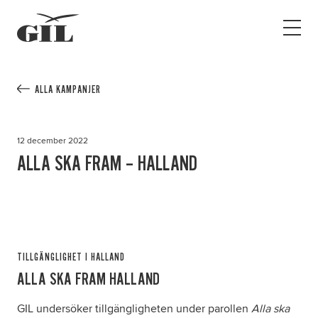
GIL
Open
Personlig
menu
assistans
Assistans
Ha assistans
ALLA KAMPANJER
Utbildningar & Event
Va assistent
12 december 2022
Jobb
ALLA SKA FRAM – HALLAND
Min sida
Kontakt
TILLGÄNGLIGHET I HALLAND
ALLA SKA FRAM HALLAND
GIL undersöker tillgängligheten under parollen
Alla ska
Kampanjer