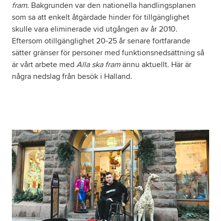
fram
. Bakgrunden var den nationella handlingsplanen
som sa att enkelt åtgärdade hinder för tillgänglighet
Om oss
skulle vara eliminerade vid utgången av år 2010.
Eftersom otillgänglighet 20-25 år senare fortfarande
sätter gränser för personer med funktionsnedsättning så
Nyheter
är vårt arbete med
Alla ska fram
ännu aktuellt. Här är
några nedslag från besök i Halland.
Ordlista
FAQ
Tillgänglighetsredogörelse
GDPR