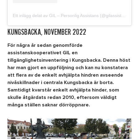
Ett inlägg delat av GIL – Personlig Assistans (@gilassistans)
KUNGSBACKA, NOVEMBER 2022
För några år sedan genomförde
assistanskooperativet GIL en
tillgänglighetsinventering i Kungsbacka. Denna höst
har man gjort en uppföljning och kan nu konstatera
att flera av de enkelt avhjälpta hindren avseende
nivåskillnader i centrala Kungsbacka är borta.
Samtidigt kvarstår enkelt avhjälpta hinder, som
skulle åtgärdats redan 2010, eftersom väldigt
många ställen saknar dörröppnare.