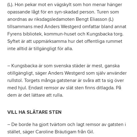
(L). Hon pekar mot en vägskylt som hon menar hänger
opassande lågt för en syn-skadad person. Turen som
anordnas av riksdagsledamoten Bengt Eliasson (L)
tillsammans med Anders Westgerd omfattar bland annat
Fyrens bibliotek, kommun-huset och Kungsbacka torg.
Syftet är att uppmärksamma hur det offentliga rummet
inte alltid är tillgängligt för alla.
– Kungsbacka är som svenska städer är mest, ganska
otillgängligt, säger Anders Westgerd som själv använder
rullstol. Torgets många gatstenar är svåra att ta sig över
med hjul. Endast remsor av slät sten finns ditlagda. På
dem är det lättare att rulla.
VILL HA SLÄTARE STEN
– De borde ha gjort tvärtom och lagt remsor av gatsten i
stället, säger Caroline Bräutigam från Gil.