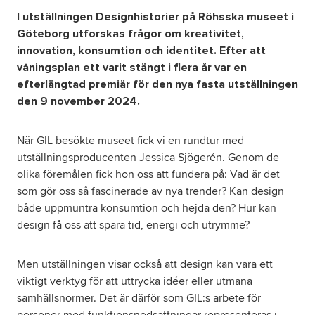
I utställningen Designhistorier på Röhsska museet i
Göteborg utforskas frågor om kreativitet,
innovation, konsumtion och identitet. Efter att
våningsplan ett varit stängt i flera år var en
efterlängtad premiär för den nya fasta utställningen
den 9 november 2024.
När GIL besökte museet fick vi en rundtur med
utställningsproducenten Jessica Sjögerén. Genom de
olika föremålen fick hon oss att fundera på: Vad är det
som gör oss så fascinerade av nya trender? Kan design
både uppmuntra konsumtion och hejda den? Hur kan
design få oss att spara tid, energi och utrymme?
Men utställningen visar också att design kan vara ett
viktigt verktyg för att uttrycka idéer eller utmana
samhällsnormer. Det är därför som GIL:s arbete för
personer med funktionsnedsättningar representeras i