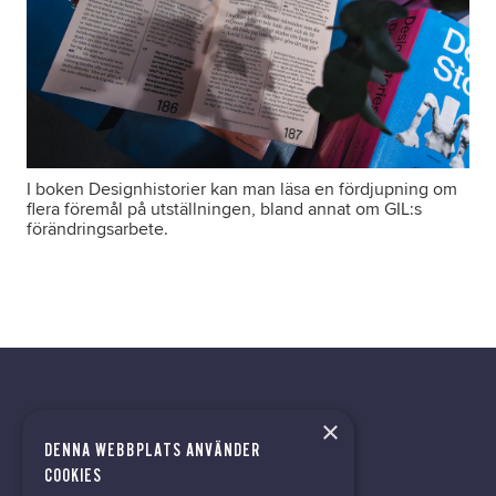
I boken Designhistorier kan man läsa en fördjupning om
flera föremål på utställningen, bland annat om GIL:s
förändringsarbete.
×
DENNA WEBBPLATS ANVÄNDER
kontor@gil.se
COOKIES