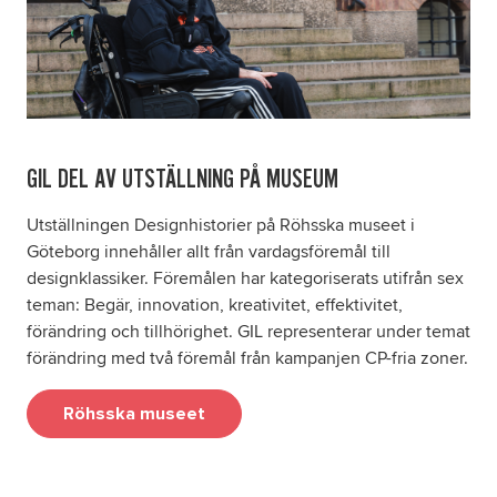
Om oss
Nyheter
GIL DEL AV UTSTÄLLNING PÅ MUSEUM
Ordlista
Utställningen Designhistorier på Röhsska museet i
FAQ
Göteborg innehåller allt från vardagsföremål till
designklassiker. Föremålen har kategoriserats utifrån sex
Tillgänglighetsredogörelse
teman: Begär, innovation, kreativitet, effektivitet,
förändring och tillhörighet. GIL representerar under temat
förändring med två föremål från kampanjen CP-fria zoner.
GDPR
Röhsska museet