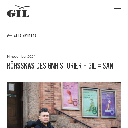
GIL
Open
Personlig
menu
assistans
Assistans
Ha assistans
ALLA NYHETER
Utbildningar & Event
Va assistent
14 november 2024
Jobb
RÖHSSKAS DESIGNHISTORIER + GIL = SANT
Min sida
Kontakt
Kampanjer