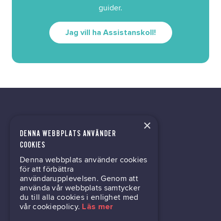
guider.
Jag vill ha Assistanskoll!
×
DENNA WEBBPLATS ANVÄNDER
kontor@gil.se
COOKIES
Denna webbplats använder cookies
031-63 64 80
för att förbättra
användarupplevelsen. Genom att
använda vår webbplats samtycker
du till alla cookies i enlighet med
Mölndalsvägen 30B
vår cookiepolicy.
Läs mer
Box 24061
400 22 Göteborg