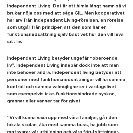
Independent Living. Det är ett himla långt namn så vi
brukar nöja oss med att säga GIL. Men kooperativet
Om oss
har arv från Independent Living-rörelsen, en rörelse
som utgår från principen att den som har en
Nyheter
funktionsnedsättning själv bäst vet hur den vill leva
sitt liv.
Ordlista
Independent Living betyder ungefär “oberoende
FAQ
liv”. Independent Living innebär dock inte att man
inte behöver andra. Independent living betyder att
personer med funktionsnedsättningar vill ha samma
Tillgänglighetsredogörelse
kontroll och samma valmöjligheter i vardagslivet
som exempelvis icke-funktionshindrade syskon,
GDPR
grannar eller vänner tar för givet.
“Vi vill kunna växa upp med våra familjer, gå i den
lokala skolan, åka med samma buss, ha jobb som
motsvarar vår utbildning och våra förutsättningar.