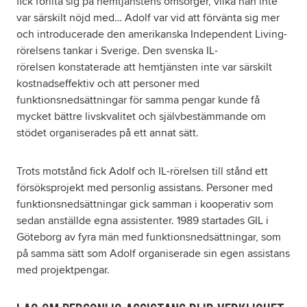
fick förlita sig på hemtjänstens omsorger, vilka han inte
var särskilt nöjd med… Adolf var vid att förvänta sig mer
och introducerade den amerikanska Independent Living-
rörelsens tankar i Sverige. Den svenska IL-
rörelsen konstaterade att hemtjänsten inte var särskilt
kostnadseffektiv och att personer med
funktionsnedsättningar för samma pengar kunde få
mycket bättre livskvalitet och självbestämmande om
stödet organiserades på ett annat sätt.
Trots motstånd fick Adolf och IL-rörelsen till stånd ett
försöksprojekt med personlig assistans. Personer med
funktionsnedsättningar gick samman i kooperativ som
sedan anställde egna assistenter. 1989 startades GIL i
Göteborg av fyra män med funktionsnedsättningar, som
på samma sätt som Adolf organiserade sin egen assistans
med projektpengar.