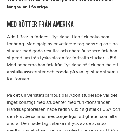
längre än i Sverige.
MED RÖTTER FRÅN AMERIKA
Adolf Ratzka föddes i Tyskland. Han fick polio som
tonåring. Med hjälp av privatlärare tog hans sig an sina
studier med goda resultat och några år senare fick han
stipendium från tyska staten för fortsatta studier i USA.
Med pengarna han fick från Tyskland så fick han råd att
anställa assistenter och bodde på vanligt studenthem i
Kalifornien.
På det universitetscampus där Adolf studerade var det
inget konstigt med studenter med funktionshinder.
Handikapprörelsen hade redan vuxit sig stark i USA och
den krävde samma medborgerliga rättigheter som alla
andra. Den hade tagit starka intryck av de svartas
medborgarrättskamp och av proteströrelsen mot USA:s