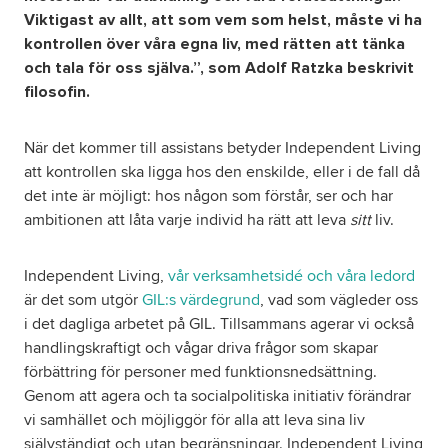
Viktigast av allt, att som vem som helst, måste vi ha
kontrollen över våra egna liv, med rätten att tänka
och tala för oss själva.”, som Adolf Ratzka beskrivit
filosofin.
När det kommer till assistans betyder Independent Living
att kontrollen ska ligga hos den enskilde, eller i de fall då
det inte är möjligt: hos någon som förstår, ser och har
ambitionen att låta varje individ ha rätt att leva
sitt
liv.
Independent Living,
vår verksamhetsidé och våra ledord
är det som utgör
GIL:s värdegrund
, vad som vägleder oss
i det dagliga arbetet på GIL. Tillsammans agerar vi också
handlingskraftigt och vågar driva frågor som skapar
förbättring för personer med funktionsnedsättning.
Genom att agera och ta socialpolitiska initiativ förändrar
vi samhället och möjliggör för alla att leva sina liv
självständigt och utan begränsningar. Independent Living