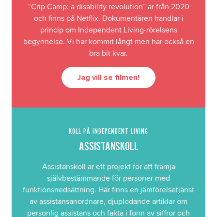
“Crip Camp: a disability revolution” är från 2020
och finns på Netflix. Dokumentären handlar i
princip om Independent Living-rörelsens
begynnelse. Vi har kommit långt men har också en
bra bit kvar.
Jag vill se filmen!
KOLL PÅ INDEPENDENT LIVING
ASSISTANSKOLL
Assistanskoll är ett projekt för att främja
självbestämmande för personer med
funktionsnedsättning. Här finns en jämförelsetjänst
av assistansanordnare, djuplodande artiklar om
personlig assistans och fakta i form av siffror och