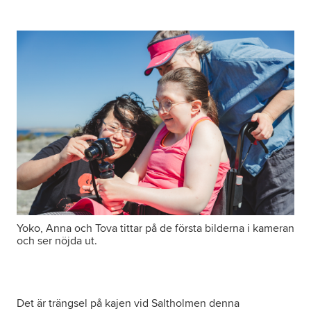
Om oss
Nyheter
Ordlista
FAQ
Tillgänglighetsredogörelse
GDPR
Yoko, Anna och Tova tittar på de första bilderna i kameran
och ser nöjda ut.
Det är trängsel på kajen vid Saltholmen denna