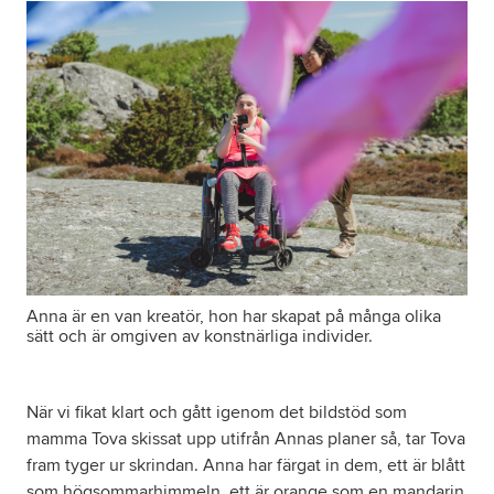
Anna är en van kreatör, hon har skapat på många olika
sätt och är omgiven av konstnärliga individer.
När vi fikat klart och gått igenom det bildstöd som
mamma Tova skissat upp utifrån Annas planer så, tar Tova
fram tyger ur skrindan. Anna har färgat in dem, ett är blått
som högsommarhimmeln, ett är orange som en mandarin