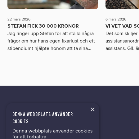
22 mars 2026
6 mars 2026
STEFAN FICK 30 000 KRONOR
VI VET VAD S
Jag ringer upp Stefan för att ställa några
Det som skiljer
frågor om hur hans egen fixarlust och ett
assistansanordn
stipendiumt hjälpte honom att ta sina
…
assistans. GIL ä
×
DENNA WEBBPLATS ANVÄNDER
kontor@gil.se
COOKIES
Denna webbplats använder cookies
031-63 64 80
för att förbättra