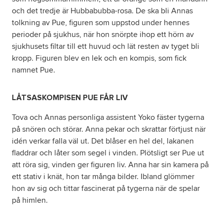
och det tredje är Hubbabubba-rosa. De ska bli Annas
tolkning av Pue, figuren som uppstod under hennes
perioder på sjukhus, när hon snörpte ihop ett hörn av
sjukhusets filtar till ett huvud och lät resten av tyget bli
kropp. Figuren blev en lek och en kompis, som fick
namnet Pue.
LÅTSASKOMPISEN PUE FÅR LIV
Tova och Annas personliga assistent Yoko fäster tygerna
på snören och störar. Anna pekar och skrattar förtjust när
idén verkar falla väl ut. Det blåser en hel del, lakanen
fladdrar och låter som segel i vinden. Plötsligt ser Pue ut
att röra sig, vinden ger figuren liv. Anna har sin kamera på
ett stativ i knät, hon tar många bilder. Ibland glömmer
hon av sig och tittar fascinerat på tygerna när de spelar
på himlen.