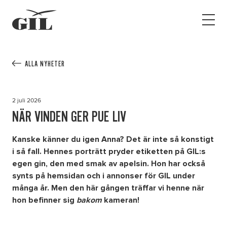
GIL
Open
Personlig
menu
assistans
Assistans
Ha assistans
ALLA NYHETER
Utbildningar & Event
Va assistent
2 juli 2026
Jobb
NÄR VINDEN GER PUE LIV
Min sida
Kanske känner du igen Anna? Det är inte så konstigt
i så fall. Hennes porträtt pryder etiketten på GIL:s
egen gin, den med smak av apelsin. Hon har också
Kontakt
synts på hemsidan och i annonser för GIL under
många år. Men den här gången träffar vi henne när
hon befinner sig
bakom
kameran!
Kampanjer