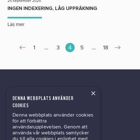
25 september 2025
INGEN INDEXERING, LÅG UPPRÄKNING
Läs mer
1
…
3
4
5
…
18
×
DENNA WEBBPLATS ANVÄNDER
kontor@gil.se
COOKIES
Denna webbplats använder cookies
031-63 64 80
för att förbättra
användarupplevelsen. Genom att
använda vår webbplats samtycker
du till alla cookies i enlighet med
Mölndalsvägen 30B