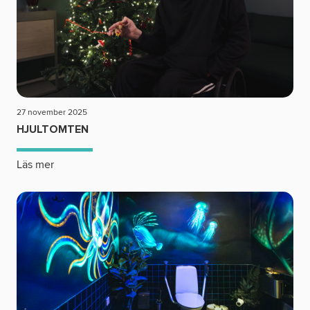
Om oss
Nyheter
Ordlista
27 november 2025
HJULTOMTEN
FAQ
Läs mer
Tillgänglighetsredogörelse
GDPR