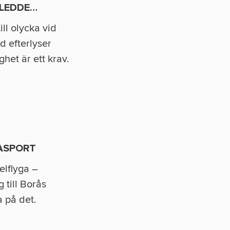
 LEDDE
…
ill olycka vid
 efterlyser
ighet är ett krav.
ASPORT
gelflyga –
 till Borås
a på det.