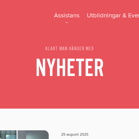
Assistans
Utbildningar & Eve
FAQ
Tillgänglighetsre
KLART MAN HÄNGER MED
NYHETER
GDPR
25 augusti 2025