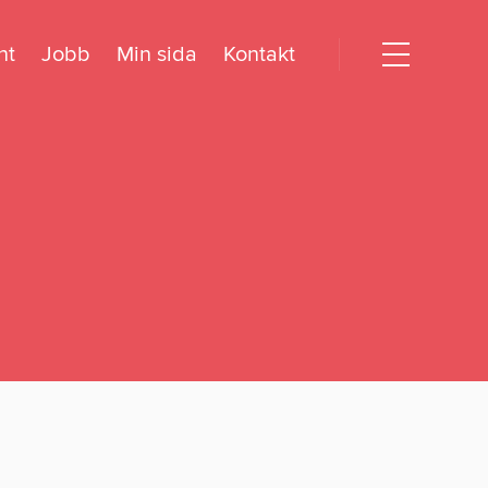
nt
Jobb
Min sida
Kontakt
Open
menu
dogörelse