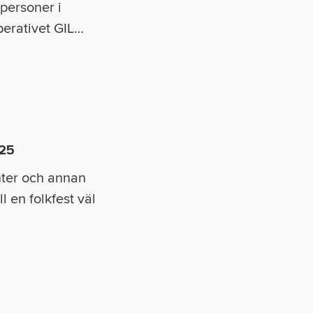
 personer i
perativet GIL
…
25
ter och annan
l en folkfest väl