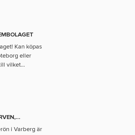
TEMBOLAGET
aget! Kan köpas
öteborg eller
ill vilket
…
RVEN,
…
rön i Varberg är