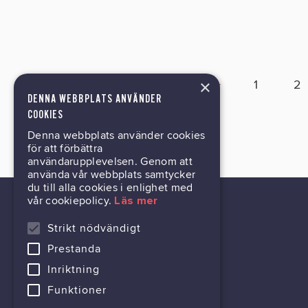
×
1
2
DENNA WEBBPLATS ANVÄNDER
COOKIES
Denna webbplats använder cookies
för att förbättra
användarupplevelsen. Genom att
använda vår webbplats samtycker
du till alla cookies i enlighet med
vår cookiepolicy.
Läs mer
Strikt nödvändigt
Prestanda
kontor@gil.se
Inriktning
031-63 64 80
Funktioner