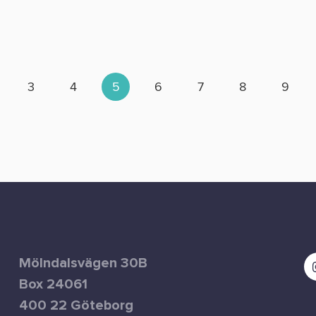
3
4
5
6
7
8
9
Mölndalsvägen 30B
Box 24061
400 22 Göteborg