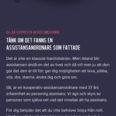
Om oss
Nyheter
GIL ÄR SCHYSSTA ASSISTANSFIXARE
TÄNK OM DET FANNS EN
Ordlista
ASSISTANSANORDNARE SOM FATTADE
FAQ
Det är inte en klassisk framtidsdröm. Men ibland blir
assistansen ändå en del av livet och då vill man ju att den
Tillgänglighetsredogörelse
gör det den är till för: ger dig möjligheten att leva, jobba,
vila, dra, stanna, ändra dig och göra om.
GDPR
GIL är en kooperativ assistansanordnare med 37 års
erfarenhet av personlig assistans. Vi ägs och styrs av
personer som själva vet vad det innebär att ha assistans.
För dig betyder det att du inte behöver börja från noll.