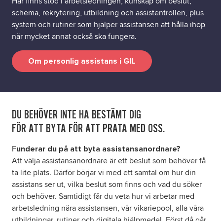
Här finns stöd i arbetsledningen, kunskap om beslut,
schema, rekrytering, utbildning och assistentrollen, plus
system och rutiner som hjälper assistansen att hålla ihop
när mycket annat också ska fungera.
Om personlig assistans i GIL
DU BEHÖVER INTE HA BESTÄMT DIG
FÖR ATT BYTA FÖR ATT PRATA MED OSS.
F
underar du på att byta assistansanordnare?
Att välja assistansanordnare är ett beslut som behöver få
ta lite plats. Därför börjar vi med ett samtal om hur din
assistans ser ut, vilka beslut som finns och vad du söker
och behöver. Samtidigt får du veta hur vi arbetar med
arbetsledning nära assistansen, vår vikariepool, alla våra
utbildningar, rutiner och digitala hjälpmedel. Först då går