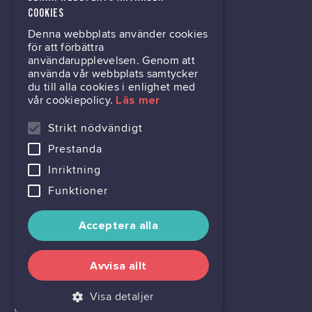
kontor@gil.se
COOKIES
Denna webbplats använder cookies
031-63 64 80
för att förbättra
användarupplevelsen. Genom att
använda vår webbplats samtycker
du till alla cookies i enlighet med
Mölndalsvägen 30B
vår cookiepolicy.
Läs mer
Box 24061
400 22 Göteborg
Strikt nödvändigt
Prestanda
716444-6762
Inriktning
Funktioner
Acceptera alla
Avvisa allt
Visa detaljer
Cookie settings