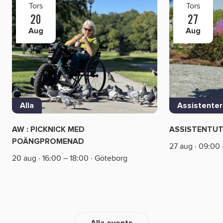
Tors
Tors
20
27
Aug
Aug
Alla
Assistenter
AW : PICKNICK MED
ASSISTENTUT
POÄNGPROMENAD
27 aug · 09:00 
20 aug · 16:00 – 18:00 · Göteborg
Alla events