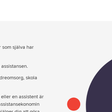
r som själva har
i assistansen.
ldreomsorg, skola
eller en assistent är
 assistansekonomin
hjälper dig att göra