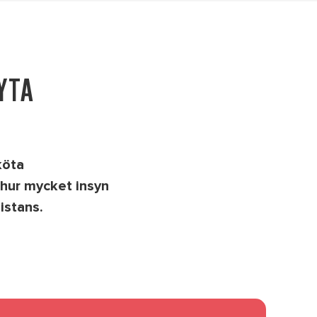
YTA
köta
, hur mycket insyn
istans.