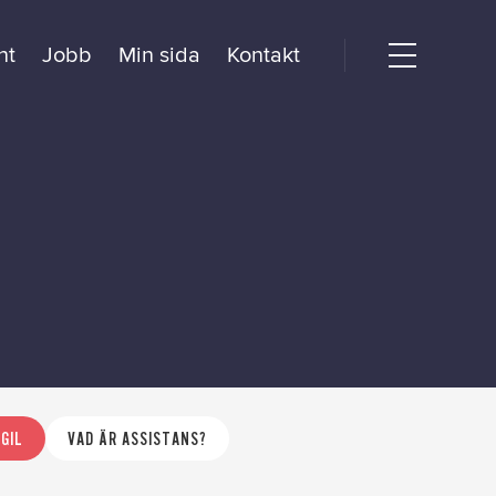
nt
Jobb
Min sida
Kontakt
Open
menu
dogörelse
 GIL
VAD ÄR ASSISTANS?