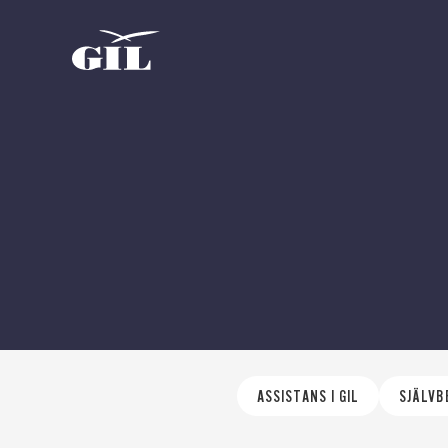
GIL
Om oss
Personlig
assistans
Nyheter
ASSISTANS I GIL
SJÄLV