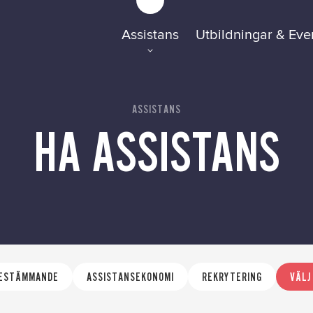
Assistans
Utbildningar & Eve
FAQ
Tillgänglighetsre
ASSISTANS
HA ASSISTANS
GDPR
BESTÄMMANDE
ASSISTANSEKONOMI
REKRYTERING
VÄLJ