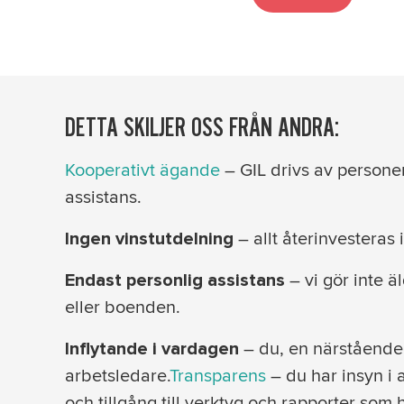
DETTA SKILJER OSS FRÅN ANDRA:
Kooperativt ägande
– GIL drivs av persone
assistans.
– allt återinvesteras 
Ingen vinstutdelning
– vi gör inte ä
Endast personlig assistans
eller boenden.
– du, en närstående 
Inflytande i vardagen
arbetsledare.
Transparens
– du har insyn i
och tillgång till verktyg och rapporter som 