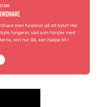
ISTANS
NORDNARE
rdnare men funderar på att byta? Här
t byte fungerar, vad som händer med
erna, och hur GIL kan hjälpa till i