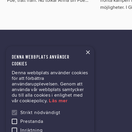
Pue, trätt fram. Nu tolkar Anna sin Pue
…
fronta kampen f
möjligheter. I 
×
DENNA WEBBPLATS ANVÄNDER
kontor@gil.se
COOKIES
Denna webbplats använder cookies
031-63 64 80
för att förbättra
användarupplevelsen. Genom att
använda vår webbplats samtycker
du till alla cookies i enlighet med
Mölndalsvägen 30B
vår cookiepolicy.
Läs mer
Box 24061
400 22 Göteborg
Strikt nödvändigt
Prestanda
716444-6762
Inriktning