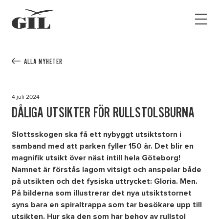
GIL
Open
Personlig
menu
assistans
Assistans
Ha assistans
ALLA NYHETER
Utbildningar & Event
Va assistent
4 juli 2024
Jobb
DÅLIGA UTSIKTER FÖR RULLSTOLSBURNA
Min sida
Slottsskogen ska få ett nybyggt utsiktstorn i
samband med att parken fyller 150 år. Det blir en
magnifik utsikt över näst intill hela Göteborg!
Kontakt
Namnet är förstås lagom vitsigt och anspelar både
på utsikten och det fysiska uttrycket: Gloria. Men.
På bilderna som illustrerar det nya utsiktstornet
syns bara en spiraltrappa som tar besökare upp till
utsikten. Hur ska den som har behov av rullstol
Kampanjer