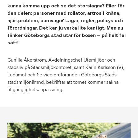
kunna komma upp och se det storslagna? Eller för
den delen: personer med rollator, artros i knäna,
Om oss
hjärtproblem, barnvagn? Lagar, regler, policys och
förordningar. Det kan ju verka lite kantigt. Men nu
Nyheter
tänker Göteborgs stad utanför boxen – på helt fel
sätt!
Ordlista
Gunilla Åkerström, Avdelningschef Utemiljöer och
FAQ
stadsliv på Stadsmiljökontoret, samt Karin Karlsson (V),
Ledamot och 1:e vice ordförande i Göteborgs Stads
stadsmiljönämnd, bekräftar att tornet kommer sakna
Tillgänglighetsredogörelse
tillgänglighetsanpassning.
GDPR