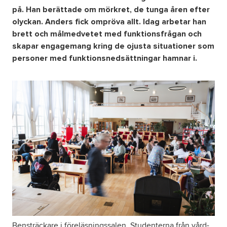
på. Han berättade om mörkret, de tunga åren efter
olyckan. Anders fick ompröva allt. Idag arbetar han
Om oss
brett och målmedvetet med funktionsfrågan och
skapar engagemang kring de ojusta situationer som
Nyheter
personer med funktionsnedsättningar hamnar i.
Ordlista
FAQ
Tillgänglighetsredogörelse
GDPR
Bensträckare i föreläsningssalen. Studenterna från vård-