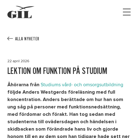
GIL
Open
Personlig
menu
assistans
Assistans
Ha assistans
ALLA NYHETER
Utbildningar & Event
Va assistent
22 april 2026
Jobb
LEKTION OM FUNKTION PÅ STUDIUM
Min sida
Studiums vård- och omsorgsutbildning
Åhörarna från
följde Anders Westgerds föreläsning med full
koncentration. Anders berättade om hur han som
Kontakt
ung såg på personer med funktionsnedsättning,
med fördomar och förakt. Han tog sedan med
studenterna till ovädersdagen och händelsen i
skidbacken som förändrade hans liv och gjorde
honom till en av dem som han tidigare hade sett ner
Kampanjer