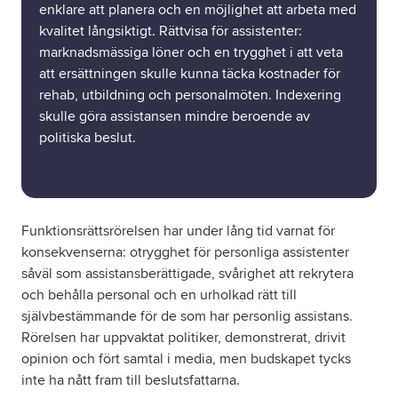
enklare att planera och en möjlighet att arbeta med
kvalitet långsiktigt. Rättvisa för assistenter:
marknadsmässiga löner och en trygghet i att veta
att ersättningen skulle kunna täcka kostnader för
rehab, utbildning och personalmöten. Indexering
skulle göra assistansen mindre beroende av
politiska beslut.
Funktionsrättsrörelsen har under lång tid varnat för
konsekvenserna: otrygghet för personliga assistenter
såväl som assistansberättigade, svårighet att rekrytera
och behålla personal och en urholkad rätt till
självbestämmande för de som har personlig assistans.
Rörelsen har uppvaktat politiker, demonstrerat, drivit
opinion och fört samtal i media, men budskapet tycks
inte ha nått fram till beslutsfattarna.