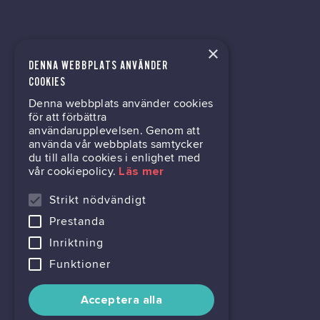
×
DENNA WEBBPLATS ANVÄNDER
kontor@gil.se
COOKIES
Denna webbplats använder cookies
031-63 64 80
för att förbättra
användarupplevelsen. Genom att
använda vår webbplats samtycker
du till alla cookies i enlighet med
Mölndalsvägen 30B
vår cookiepolicy.
Läs mer
Box 24061
400 22 Göteborg
Strikt nödvändigt
Prestanda
716444-6762
Inriktning
Funktioner
Acceptera alla