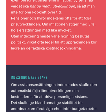
exempel löner, priser eller inflation. Syftet är att
värdet ska
hänga med i utvecklingen
, så att man
inte förlorar köpkraft över tid.
Pensioner och hyror indexeras ofta för att följa
prisutvecklingen. Om inflationen stiger med 3 %,
höjs ersättningen med lika mycket.
Utan indexering måste varje höjning beslutas
politiskt, vilket ofta leder till att uppräkningen blir
lägre än de faktiska kostnadsökningarna.
INDEXERING & ASSISTANS
Om assistansersättningen indexerades skulle den
automatiskt följa löneutvecklingen och
kostnaderna för att driva personlig assistans.
Det skulle ge bland annat ge stabilitet för
anordnare: en förutsägbarhet inför budgetarbetet,