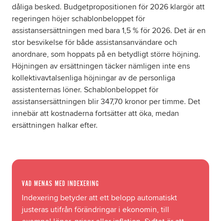
dåliga besked. Budgetpropositionen för 2026 klargör att
regeringen höjer schablonbeloppet för
assistansersättningen med bara 1,5 % för 2026. Det är en
stor besvikelse för både assistansanvändare och
anordnare, som hoppats på en betydligt större höjning.
Höjningen av ersättningen täcker nämligen inte ens
kollektivavtalsenliga höjningar av de personliga
assistenternas löner. Schablonbeloppet för
assistansersättningen blir 347,70 kronor per timme. Det
innebär att kostnaderna fortsätter att öka, medan
ersättningen halkar efter.
VAD MENAS MED INDEXERING
Indexering betyder att ett belopp automatiskt
justeras utifrån förändringar i ekonomin, till