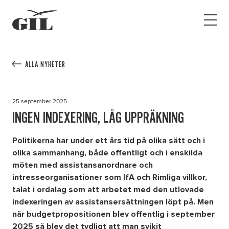
GIL
Open
Personlig
menu
assistans
Assistans
Ha assistans
ALLA NYHETER
Utbildningar & Event
Va assistent
25 september 2025
Jobb
INGEN INDEXERING, LÅG UPPRÄKNING
Min sida
Politikerna har under ett års tid på olika sätt och i
olika sammanhang, både offentligt och i enskilda
möten med assistansanordnare och
Kontakt
intresseorganisationer som IfA och Rimliga villkor,
talat i ordalag som att arbetet med den utlovade
indexeringen av assistansersättningen löpt på. Men
när budgetpropositionen blev offentlig i september
2025 så blev det tydligt att man svikit
Kampanjer