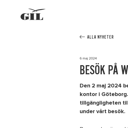
GIL
Om oss
Personlig
assistans
Nyheter
ALLA NYHETER
6 maj 2024
BESÖK PÅ W
Den 2 maj 2024
b
kontor i Göteborg.
tillgängligheten t
under vårt besök.