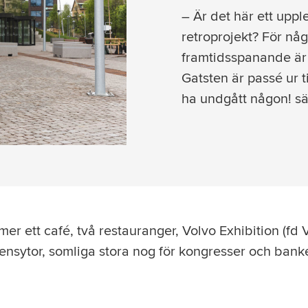
– Är det här ett uppl
retroprojekt? För någ
framtidsspanande är 
Gatsten är passé ur t
ha undgått någon! s
er ett café, två restauranger, Volvo Exhibition (fd
ensytor, somliga stora nog för kongresser och ban