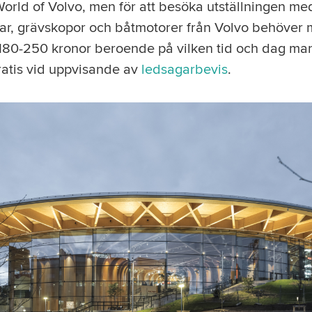
ll World of Volvo, men för att besöka utställningen 
bilar, grävskopor och båtmotorer från Volvo behöver m
r 180-250 kronor beroende på vilken tid och dag ma
ratis vid uppvisande av
ledsagarbevis
.