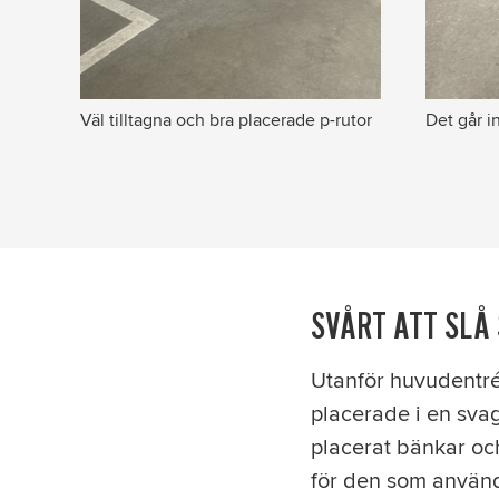
Väl tilltagna och bra placerade p-rutor
Det går i
SVÅRT ATT SLÅ 
Utanför huvudentré
placerade i en svag
placerat bänkar och 
för den som använde