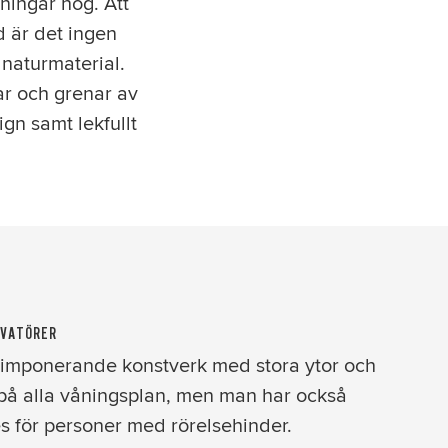
ningar hög. Att
d är det ingen
 naturmaterial.
mar och grenar av
ign samt lekfullt
OVATÖRER
t imponerande konstverk med stora ytor och
på alla våningsplan, men man har också
s för personer med rörelsehinder.