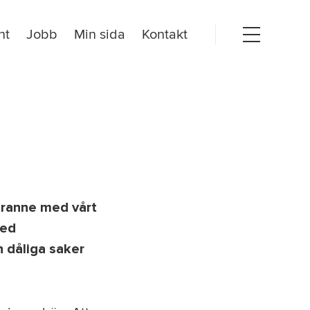
nt
Jobb
Min sida
Kontakt
Open
menu
dogörelse
granne med vårt
med
h dåliga saker