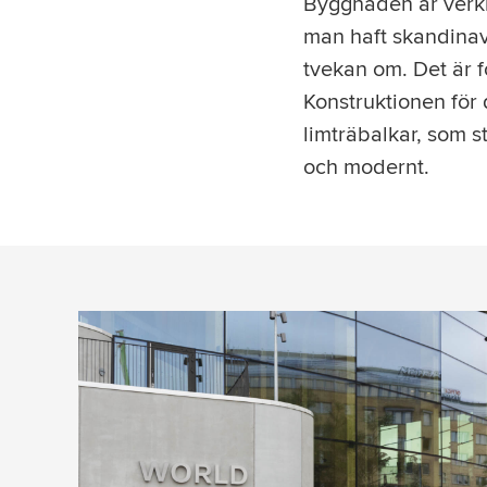
Byggnaden är verkl
man haft skandinav
tvekan om. Det är f
Konstruktionen för 
limträbalkar, som s
och modernt.