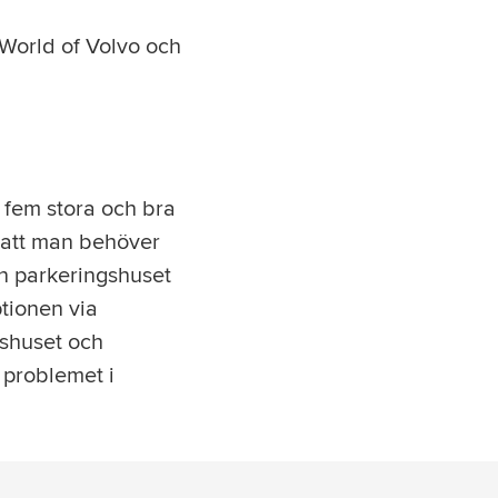
l World of Volvo och
s fem stora och bra
e att man behöver
ån parkeringshuset
ptionen via
gshuset och
e problemet i