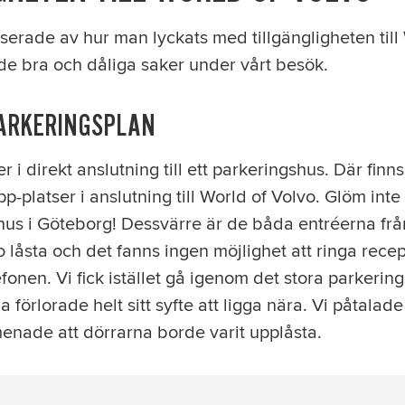
esserade av hur man lyckats med tillgängligheten til
de bra och dåliga saker under vårt besök.
PARKERINGSPLAN
r i direkt anslutning till ett parkeringshus. Där finn
-platser i anslutning till World of Volvo. Glöm int
shus i Göteborg! Dessvärre är de båda entréerna fr
vo låsta och det fanns ingen möjlighet att ringa rece
fonen. Vi fick istället gå igenom det stora parkerin
 förlorade helt sitt syfte att ligga nära. Vi påtalad
enade att dörrarna borde varit upplåsta.