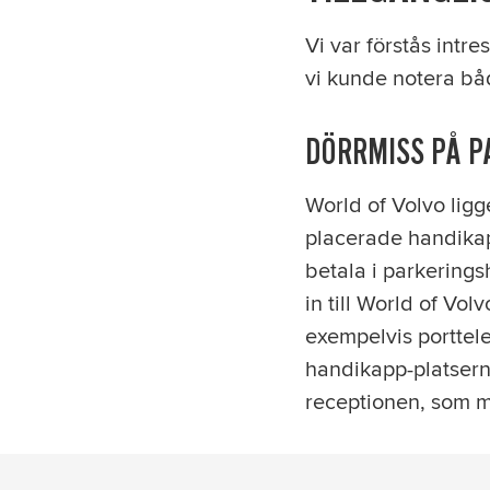
Vi var förstås intr
vi kunde notera bå
DÖRRMISS PÅ 
World of Volvo ligge
placerade handikapp
betala i parkering
in till World of Vol
exempelvis porttele
handikapp-platserna
receptionen, som m