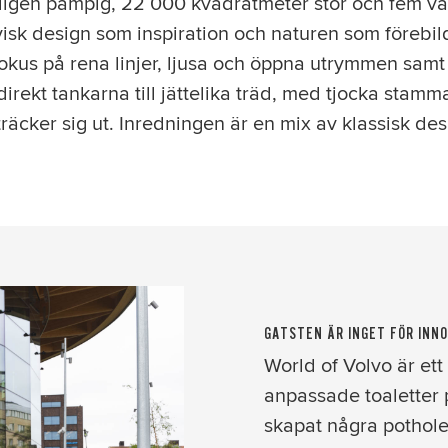
igen pampig, 22 000 kvadratmeter stor och fem vå
isk design som inspiration och naturen som förebil
okus på rena linjer, ljusa och öppna utrymmen samt
direkt tankarna till jättelika träd, med tjocka stam
träcker sig ut. Inredningen är en mix av klassisk des
GATSTEN ÄR INGET FÖR INN
World of Volvo är et
anpassade toaletter 
skapat några pothole