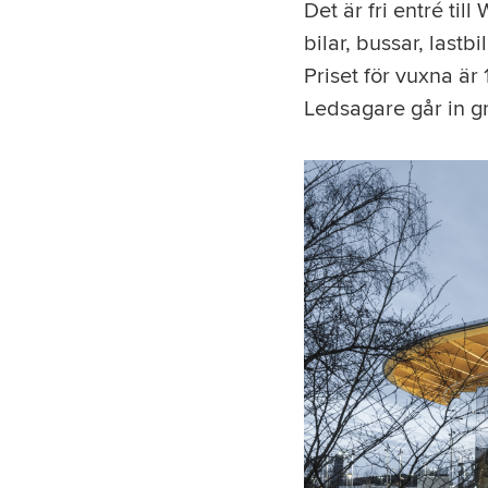
Det är fri entré ti
bilar, bussar, last
Priset för vuxna ä
Ledsagare går in g