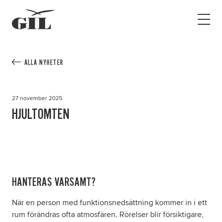
GIL
Open
Personlig
menu
assistans
Assistans
Ha assistans
ALLA NYHETER
Utbildningar & Event
Va assistent
27 november 2025
Jobb
HJULTOMTEN
Min sida
Kontakt
HANTERAS VARSAMT?
När en person med funktionsnedsättning kommer in i ett
rum förändras ofta atmosfären. Rörelser blir försiktigare,
Kampanjer