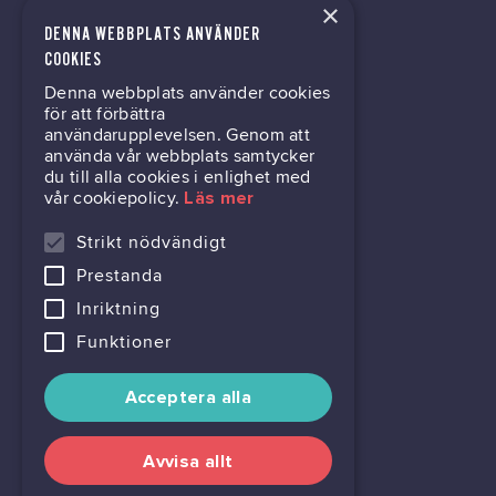
×
DENNA WEBBPLATS ANVÄNDER
kontor@gil.se
COOKIES
Denna webbplats använder cookies
031-63 64 80
för att förbättra
användarupplevelsen. Genom att
använda vår webbplats samtycker
du till alla cookies i enlighet med
Mölndalsvägen 30B
vår cookiepolicy.
Läs mer
Box 24061
400 22 Göteborg
Strikt nödvändigt
Prestanda
716444-6762
Inriktning
Funktioner
Acceptera alla
Avvisa allt