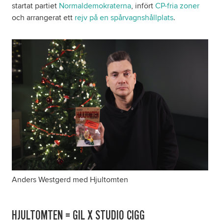
startat partiet
Normaldemokraterna
, infört
CP-fria zoner
och arrangerat ett
rejv på en spårvagnshållplats
.
Anders Westgerd med Hjultomten
HJULTOMTEN = GIL X STUDIO CIGG