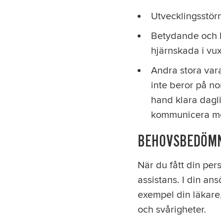
Utvecklingsstörn
Betydande och 
hjärnskada i vux
Andra stora var
inte beror på no
hand klara daglig
kommunicera m
BEHOVSBEDÖM
När du fått din per
assistans. I din an
exempel din läkare,
och svårigheter.