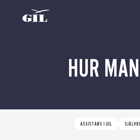
GIL
Om oss
Personlig
assistans
Nyheter
HUR MAN
ASSISTANS I GIL
SJÄLV