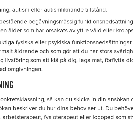
ing, autism eller autismliknande tillstånd.
bestående begåvningsmässig funktionsnedsättning 
en ålder som har orsakats av yttre våld eller kropp
aktiga fysiska eller psykiska funktionsnedsättninga
rmalt åldrande och som gör att du har stora svårigh
 livsföring som att klä på dig, laga mat, förflytta di
ed omgivningen.
NING
sonkretsklassning, så kan du skicka in din ansökan
sökan beskriver du hur dina behov ser ut. Du behöver 
 arbetsterapeut, fysioterapeut eller logoped som s