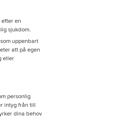
efter en
slig sjukdom.
r som uppenbart
eter att på egen
g eller
 om personlig
intyg från till
tyrker dina behov