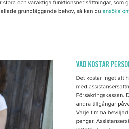
r stora och varaktiga funktionsnedsättningar, som g
kallade grundläggande behov, så kan du
ansöka om
VAD KOSTAR PERSO
Det kostar inget att 
med assistansersätt
Försäkringskassan. D
andra tillgångar påve
Varje timma beviljad
pengar. Assistansers