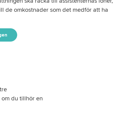
ttningen ska räcka till assistenternas löner,
till de omkostnader som det medför att ha
gen
tre
om du tillhör en