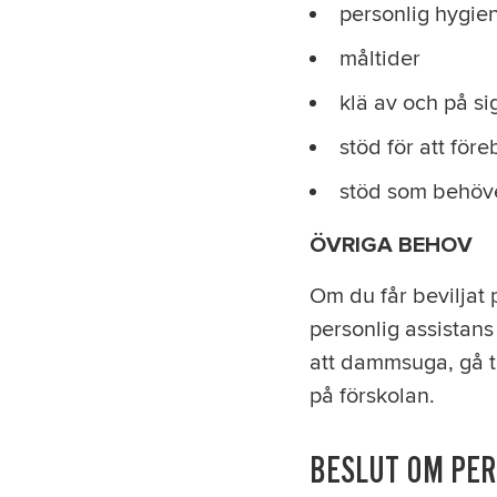
personlig hygie
måltider
klä av och på si
stöd för att för
stöd som behöve
ÖVRIGA BEHOV
Om du får beviljat
personlig assistans
att dammsuga, gå ti
på förskolan.
BESLUT OM PER