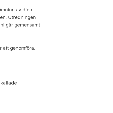
ömning av dina
nen. Utredningen
h ni går gemensamt
ar att genomföra.
 kallade