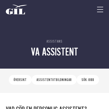
GIL
Open
Personlig
menu
assistans
Assistans
Ha assistans
Utbildningar & Event
Va assistent
ASSISTANS
VA ASSISTENT
Jobb
Min sida
Kontakt
ÖVERSIKT
ASSISTENTUTBILDNINGAR
SÖK JOBB
Kampanjer