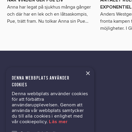
Anna har legat på sjukhus många gånger
EXPONENTIEL
och där har en lek och en låtsaskompis,
Anders Westgerd
Pue, trätt fram. Nu tolkar Anna sin Pue
…
fronta kampen f
möjligheter. I 
×
DENNA WEBBPLATS ANVÄNDER
kontor@gil.se
COOKIES
Denna webbplats använder cookies
031-63 64 80
för att förbättra
användarupplevelsen. Genom att
använda vår webbplats samtycker
du till alla cookies i enlighet med
Mölndalsvägen 30B
vår cookiepolicy.
Läs mer
Box 24061
400 22 Göteborg