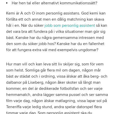
Har hen tal eller alternativt kommunikationssätt?
Kemi är A och O inom personlig assistans. God kemi kan
förlåta ett och annat men en dålig matchning kan skava
hål i en. När du söker
jobb som personlig assistent
så kan
det vara bra att fundera på i vilka situationer man gör sig
bäst. Kanske har du några gemensamma intressen med
den som du söker jobb hos? Kanske har du en fallenhet
för att fungera extra väl med exempelvis ungdomar?
Hur man vill och kan leva sitt liv skiljer sig, som för vem
som helst. Somliga går flera mil om dagen, någon mår
bäst av städat och i ordning, vissa älskar att åka berg- och
dalbanor på Liseberg, någon åker skoter så långt man
kommer, en del är dedikerade fotbollsfan och ser varje
hemmamatch, andra lägger samma pussel och ser samma
film varje dag, någon älskar matlagning, vissa lapar sol på
Teneriffa varje ledig stund, andra spelar datorspel flera
timmar varje dag. Som personlig assistent ska du