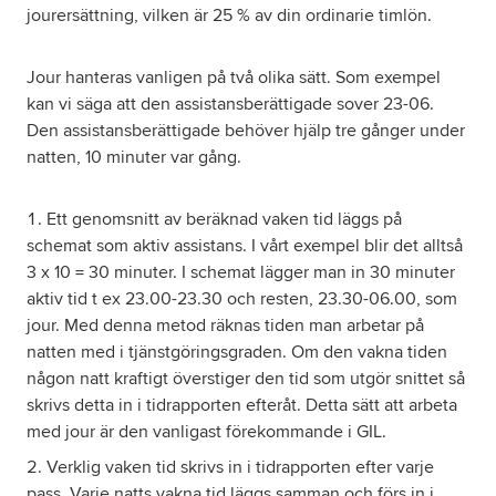
jourersättning, vilken är 25 % av din ordinarie timlön.
Jour hanteras vanligen på två olika sätt. Som exempel
kan vi säga att den assistansberättigade sover 23-06.
Den assistansberättigade behöver hjälp tre gånger under
natten, 10 minuter var gång.
Ett genomsnitt av beräknad vaken tid läggs på
schemat som aktiv assistans. I vårt exempel blir det alltså
3 x 10 = 30 minuter. I schemat lägger man in 30 minuter
aktiv tid t ex 23.00-23.30 och resten, 23.30-06.00, som
jour. Med denna metod räknas tiden man arbetar på
natten med i tjänstgöringsgraden. Om den vakna tiden
någon natt kraftigt överstiger den tid som utgör snittet så
skrivs detta in i tidrapporten efteråt. Detta sätt att arbeta
med jour är den vanligast förekommande i GIL.
Verklig vaken tid skrivs in i tidrapporten efter varje
pass. Varje natts vakna tid läggs samman och förs in i