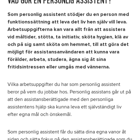
VAD GÖR EN PERSONLIG ASSISTENT?
Som personlig assistent stödjer du en person med
Om oss
funktionssättning att leva det liv hen själv vill leva.
Arbetsuppgifterna kan vara allt från att assistera
Nyheter
vid måltider, stötta, ta initiativ, sköta hygien, klä av
och på sig samt sköta om hemmet, till att göra det
Ordlista
möjligt för assistansanvändaren att kunna vara
förälder, arbeta, studera, ägna sig åt sina
fritidsintressen eller umgås med vännerna.
FAQ
Vilka arbetsuppgifter du har som personlig assistent
Tillgänglighetsredogörelse
beror på vem du jobbar hos. Personlig assistans går ut på
att den assistansberättigade med den personliga
GDPR
assistentens hjälp ska kunna leva ett självständigt liv
efter egna mål och önskemål.
Som personlig assistent får du sätta dina egna vanor åt
sidan och sätta fokus på den assistansberättigade som du