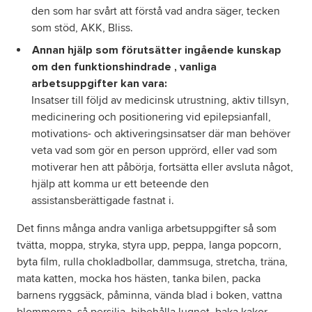
den som har svårt att förstå vad andra säger, tecken
som stöd, AKK, Bliss.
Annan hjälp som förutsätter ingående kunskap
om den funktionshindrade , vanliga
arbetsuppgifter kan vara:
Insatser till följd av medicinsk utrustning, aktiv tillsyn,
medicinering och positionering vid epilepsianfall,
motivations- och aktiveringsinsatser där man behöver
veta vad som gör en person upprörd, eller vad som
motiverar hen att påbörja, fortsätta eller avsluta något,
hjälp att komma ur ett beteende den
assistansberättigade fastnat i.
Det finns många andra vanliga arbetsuppgifter så som
tvätta, moppa, stryka, styra upp, peppa, langa popcorn,
byta film, rulla chokladbollar, dammsuga, stretcha, träna,
mata katten, mocka hos hästen, tanka bilen, packa
barnens ryggsäck, påminna, vända blad i boken, vattna